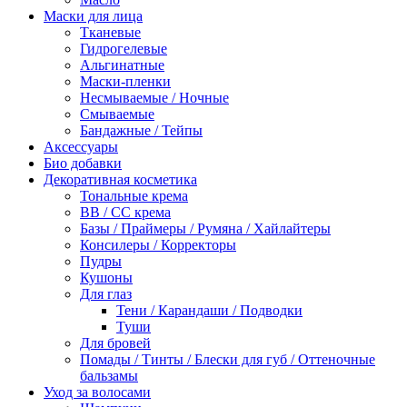
Маски для лица
Тканевые
Гидрогелевые
Альгинатные
Маски-пленки
Несмываемые / Ночные
Смываемые
Бандажные / Тейпы
Аксессуары
Био добавки
Декоративная косметика
Тональные крема
BB / СС крема
Базы / Праймеры / Румяна / Хайлайтеры
Консилеры / Корректоры
Пудры
Кушоны
Для глаз
Тени / Карандаши / Подводки
Туши
Для бровей
Помады / Тинты / Блески для губ / Оттеночные
бальзамы
Уход за волосами