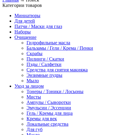
Категории товаров
Миниатюры
Для детей
Патчи / Маски для глаз
Наборы
Очищение
Гидрофильные масла
Бальзамы / Гели / Крема / Пенки
Скрабы
Пилинги / Скатки
Пэды / Салфетки
Средства для снятия макияжа
Энзимные пудры
Мыло
Уход за лицом
Тонеры / Тоники / Лосьоны
Мисты
Ампулы / Сыворотки
Эмульсии / Эссенции
Гель / Кремы для лица
Кремы для век
Локальные средства
Для губ
Масло