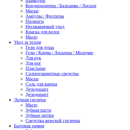
Шампуни
Кондиционеры / Бальзамы / Лосьон
Маски
Ампулы / Филлеры
Пилинги
Несмываемый уход
Краска для волос
Мыло
Уход за телом
Гели для душа
Гели / Крема / Лосьоны / Молочко
Для рук
Для ног
Пластыри
Солнцезащитные средства
Маски
Соль для ванны
Дезодорант
Дезодорант
Личная гигиена
Мыло
Зубная паста
Зубные щетки
Средства женской гигиены
Бытовая химия