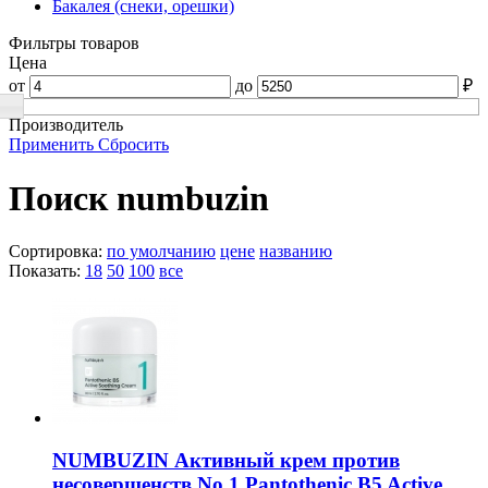
Бакалея (снеки, орешки)
Фильтры товаров
Цена
от
до
₽
Производитель
Применить
Сбросить
Поиск numbuzin
Сортировка:
по умолчанию
цене
названию
Показать:
18
50
100
все
NUMBUZIN Активный крем против
несовершенств No.1 Pantothenic B5 Active