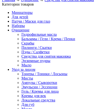
Категории товаров
Миниатюры
Для детей
Патчи / Маски для глаз
Наборы
Очищение
Гидрофильные масла
Бальзамы / Гели / Крема / Пенки
Скрабы
Пилинги / Скатки
Пэды / Салфетки
Средства для снятия макияжа
Энзимные пудры
Мыло
Уход за лицом
Тонеры / Тоники / Лосьоны
Мисты
Ампулы / Сыворотки
Эмульсии / Эссенции
Гель / Кремы для лица
Кремы для век
Локальные средства
Для губ
Масло