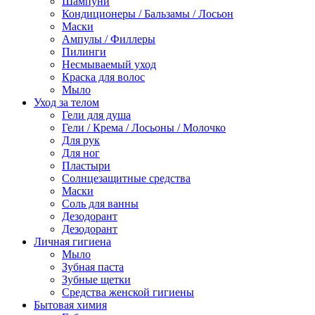
Шампуни
Кондиционеры / Бальзамы / Лосьон
Маски
Ампулы / Филлеры
Пилинги
Несмываемый уход
Краска для волос
Мыло
Уход за телом
Гели для душа
Гели / Крема / Лосьоны / Молочко
Для рук
Для ног
Пластыри
Солнцезащитные средства
Маски
Соль для ванны
Дезодорант
Дезодорант
Личная гигиена
Мыло
Зубная паста
Зубные щетки
Средства женской гигиены
Бытовая химия