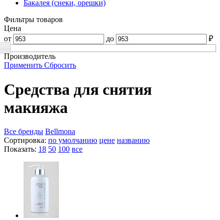
Бакалея (снеки, орешки)
Фильтры товаров
Цена
от
до
₽
Производитель
Применить
Сбросить
Средства для снятия
макияжа
Все бренды
Bellmona
Сортировка:
по умолчанию
цене
названию
Показать:
18
50
100
все