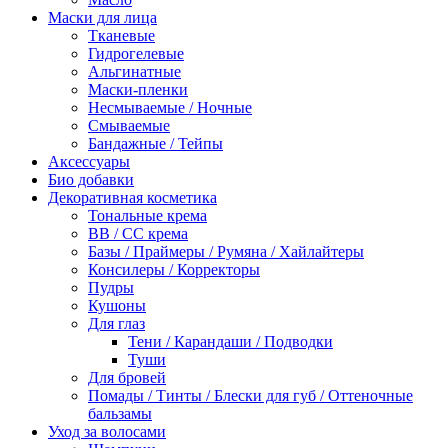
Маски для лица
Тканевые
Гидрогелевые
Альгинатные
Маски-пленки
Несмываемые / Ночные
Смываемые
Бандажные / Тейпы
Аксессуары
Био добавки
Декоративная косметика
Тональные крема
BB / СС крема
Базы / Праймеры / Румяна / Хайлайтеры
Консилеры / Корректоры
Пудры
Кушоны
Для глаз
Тени / Карандаши / Подводки
Туши
Для бровей
Помады / Тинты / Блески для губ / Оттеночные
бальзамы
Уход за волосами