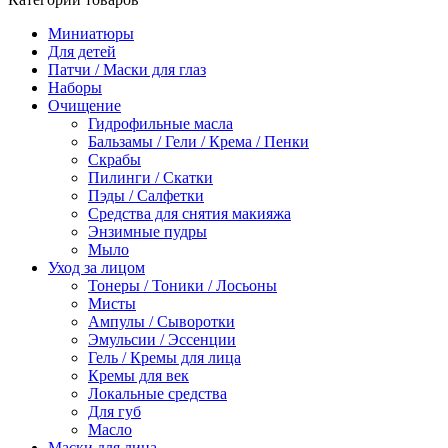
Миниатюры
Для детей
Патчи / Маски для глаз
Наборы
Очищение
Гидрофильные масла
Бальзамы / Гели / Крема / Пенки
Скрабы
Пилинги / Скатки
Пэды / Салфетки
Средства для снятия макияжа
Энзимные пудры
Мыло
Уход за лицом
Тонеры / Тоники / Лосьоны
Мисты
Ампулы / Сыворотки
Эмульсии / Эссенции
Гель / Кремы для лица
Кремы для век
Локальные средства
Для губ
Масло
Маски для лица