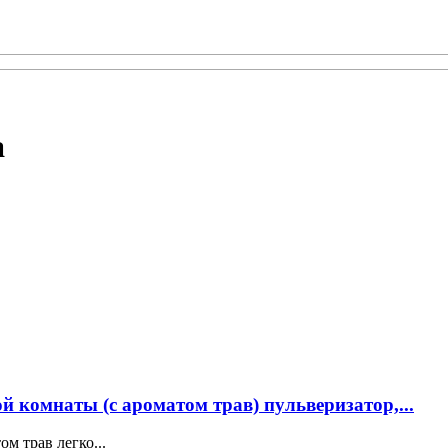
а
й комнаты (с ароматом трав) пульверизатор,...
м трав легко...