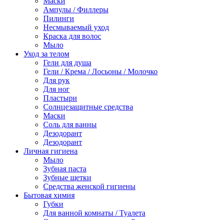
Маски
Ампулы / Филлеры
Пилинги
Несмываемый уход
Краска для волос
Мыло
Уход за телом
Гели для душа
Гели / Крема / Лосьоны / Молочко
Для рук
Для ног
Пластыри
Солнцезащитные средства
Маски
Соль для ванны
Дезодорант
Дезодорант
Личная гигиена
Мыло
Зубная паста
Зубные щетки
Средства женской гигиены
Бытовая химия
Губки
Для ванной комнаты / Туалета