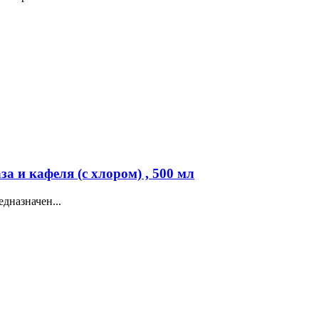
а и кафеля (с хлором) , 500 мл
дназначен...