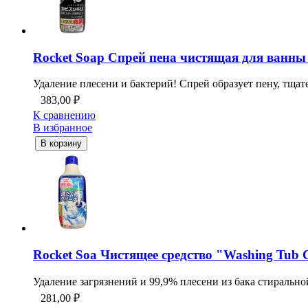
Rocket Soap Спрей пена чистящая для ванны 
Удаление плесени и бактерий! Спрей образует пену, тщате
383,00
₽
К сравнению
В избранное
В корзину
Rocket Soa Чистящее средство "Washing Tub 
Удаление загрязнений и 99,9% плесени из бака стирально
281,00
₽