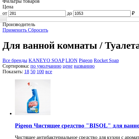
Фильтры товаров
Цена
от
до
₽
Производитель
Применить
Сбросить
Для ванной комнаты / Туалет
Все бренды
KANEYO SOAP
LION
Pigeon
Rocket Soap
Сортировка:
по умолчанию
цене
названию
Показать:
18
50
100
все
Pigeon Чистящее средство "BISOL" для ванно
Чистящее антибактериальное средство для кухни с аромато