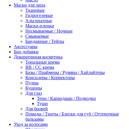
Маски для лица
Тканевые
Гидрогелевые
Альгинатные
Маски-пленки
Несмываемые / Ночные
Смываемые
Бандажные / Тейпы
Аксессуары
Био добавки
Декоративная косметика
Тональные крема
BB / СС крема
Базы / Праймеры / Румяна / Хайлайтеры
Консилеры / Корректоры
Пудры
Кушоны
Для глаз
Тени / Карандаши / Подводки
Туши
Для бровей
Помады / Тинты / Блески для губ / Оттеночные
бальзамы
Уход за волосами