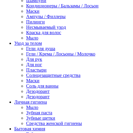
Шампуни
Кондиционеры / Бальзамы / Лосьон
Маски
Ампулы / Филлеры
Пилинги
Несмываемый уход
Краска для волос
Мыло
Уход за телом
Гели для душа
Гели / Крема / Лосьоны / Молочко
Для рук
Для ног
Пластыри
Солнцезащитные средства
Маски
Соль для ванны
Дезодорант
Дезодорант
Личная гигиена
Мыло
Зубная паста
Зубные щетки
Средства женской гигиены
Бытовая химия