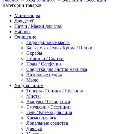
Категории товаров
Миниатюры
Для детей
Патчи / Маски для глаз
Наборы
Очищение
Гидрофильные масла
Бальзамы / Гели / Крема / Пенки
Скрабы
Пилинги / Скатки
Пэды / Салфетки
Средства для снятия макияжа
Энзимные пудры
Мыло
Уход за лицом
Тонеры / Тоники / Лосьоны
Мисты
Ампулы / Сыворотки
Эмульсии / Эссенции
Гель / Кремы для лица
Кремы для век
Локальные средства
Для губ
Масло