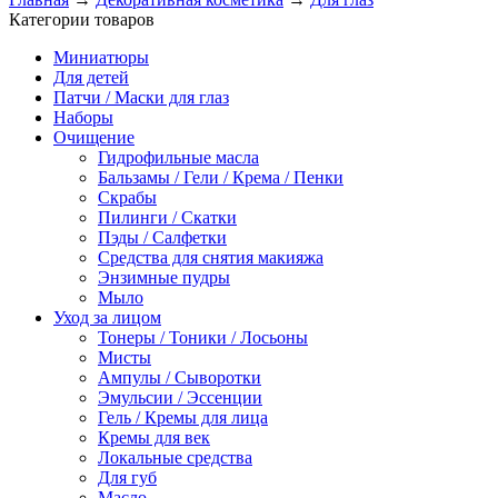
Категории товаров
Миниатюры
Для детей
Патчи / Маски для глаз
Наборы
Очищение
Гидрофильные масла
Бальзамы / Гели / Крема / Пенки
Скрабы
Пилинги / Скатки
Пэды / Салфетки
Средства для снятия макияжа
Энзимные пудры
Мыло
Уход за лицом
Тонеры / Тоники / Лосьоны
Мисты
Ампулы / Сыворотки
Эмульсии / Эссенции
Гель / Кремы для лица
Кремы для век
Локальные средства
Для губ
Масло