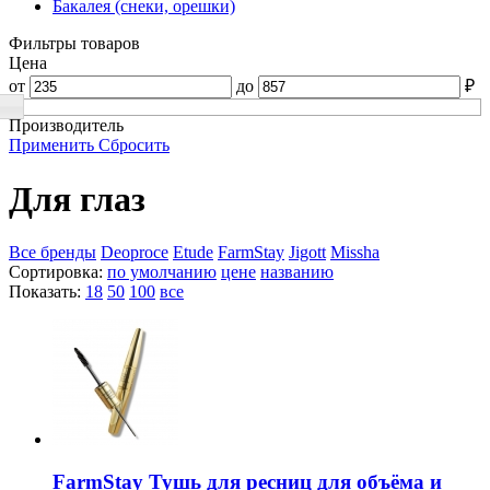
Бакалея (снеки, орешки)
Фильтры товаров
Цена
от
до
₽
Производитель
Применить
Сбросить
Для глаз
Все бренды
Deoproce
Etude
FarmStay
Jigott
Missha
Сортировка:
по умолчанию
цене
названию
Показать:
18
50
100
все
FarmStay Тушь для ресниц для объёма и