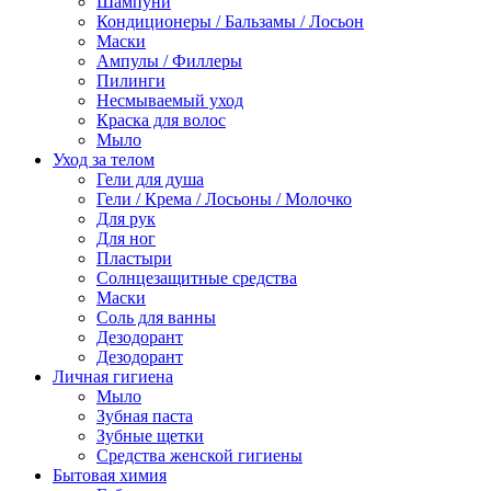
Шампуни
Кондиционеры / Бальзамы / Лосьон
Маски
Ампулы / Филлеры
Пилинги
Несмываемый уход
Краска для волос
Мыло
Уход за телом
Гели для душа
Гели / Крема / Лосьоны / Молочко
Для рук
Для ног
Пластыри
Солнцезащитные средства
Маски
Соль для ванны
Дезодорант
Дезодорант
Личная гигиена
Мыло
Зубная паста
Зубные щетки
Средства женской гигиены
Бытовая химия