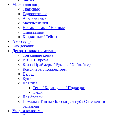
Маски для лица
Тканевые
Гидрогелевые
Альгинатные
Маски-пленки
Несмываемые / Ночные
Смываемые
Бандажные / Тейпы
Аксессуары
Био добавки
Декоративная косметика
Тональные крема
BB / СС крема
Базы / Праймеры / Румяна / Хайлайтеры
Консилеры / Корректоры
Пудры
Кушоны
Для глаз
Тени / Карандаши / Подводки
Туши
Для бровей
Помады / Тинты / Блески для губ / Оттеночные
бальзамы
Уход за волосами