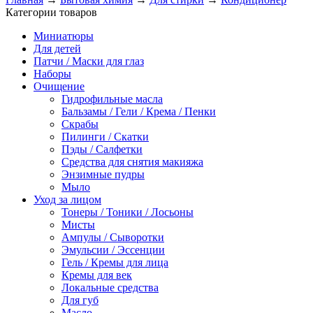
Категории товаров
Миниатюры
Для детей
Патчи / Маски для глаз
Наборы
Очищение
Гидрофильные масла
Бальзамы / Гели / Крема / Пенки
Скрабы
Пилинги / Скатки
Пэды / Салфетки
Средства для снятия макияжа
Энзимные пудры
Мыло
Уход за лицом
Тонеры / Тоники / Лосьоны
Мисты
Ампулы / Сыворотки
Эмульсии / Эссенции
Гель / Кремы для лица
Кремы для век
Локальные средства
Для губ
Масло