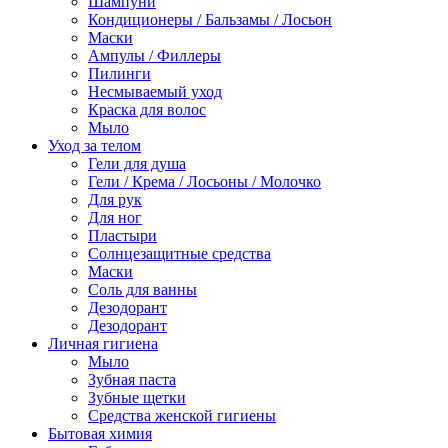
Шампуни
Кондиционеры / Бальзамы / Лосьон
Маски
Ампулы / Филлеры
Пилинги
Несмываемый уход
Краска для волос
Мыло
Уход за телом
Гели для душа
Гели / Крема / Лосьоны / Молочко
Для рук
Для ног
Пластыри
Солнцезащитные средства
Маски
Соль для ванны
Дезодорант
Дезодорант
Личная гигиена
Мыло
Зубная паста
Зубные щетки
Средства женской гигиены
Бытовая химия