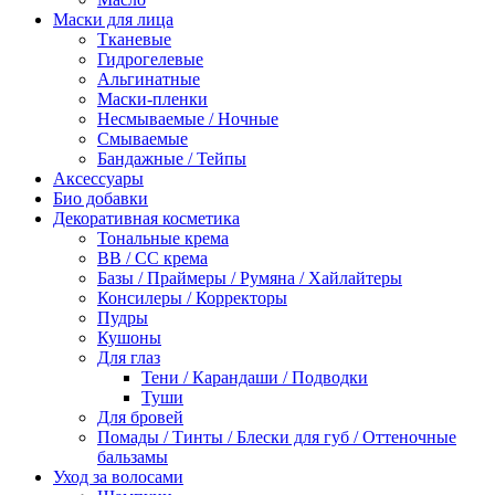
Маски для лица
Тканевые
Гидрогелевые
Альгинатные
Маски-пленки
Несмываемые / Ночные
Смываемые
Бандажные / Тейпы
Аксессуары
Био добавки
Декоративная косметика
Тональные крема
BB / СС крема
Базы / Праймеры / Румяна / Хайлайтеры
Консилеры / Корректоры
Пудры
Кушоны
Для глаз
Тени / Карандаши / Подводки
Туши
Для бровей
Помады / Тинты / Блески для губ / Оттеночные
бальзамы
Уход за волосами