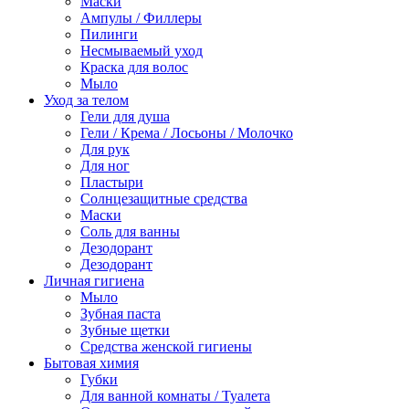
Маски
Ампулы / Филлеры
Пилинги
Несмываемый уход
Краска для волос
Мыло
Уход за телом
Гели для душа
Гели / Крема / Лосьоны / Молочко
Для рук
Для ног
Пластыри
Солнцезащитные средства
Маски
Соль для ванны
Дезодорант
Дезодорант
Личная гигиена
Мыло
Зубная паста
Зубные щетки
Средства женской гигиены
Бытовая химия
Губки
Для ванной комнаты / Туалета