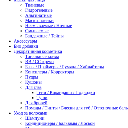
Тканевые
Гидрогелевые
Альгинатные
Маски-пленки
Несмываемые / Ночные
Смываемые
Бандажные / Тейпы
Аксессуары
Био добавки
Декоративная косметика
Тональные крема
BB / СС крема
Базы / Праймеры / Румяна / Хайлайтеры
Консилеры / Корректоры
Пудры
Кушоны
Для глаз
Тени / Карандаши / Подводки
Туши
Для бровей
Помады / Тинты / Блески для губ / Оттеночные бал
Уход за волосами
Шампуни
Кондиционеры / Бальзамы / Лосьон