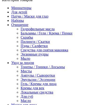
Миниатюры
Для детей
Патчи / Маски для глаз
Наборы
Очищение
Гидрофильные масла
Бальзамы / Гели / Крема / Пенки
Скрабы
Пилинги / Скатки
Пэды / Салфетки
Средства для снятия макияжа
Энзимные пудры
Мыло
Уход за лицом
Тонеры / Тоники / Лосьоны
Мисты
Ампулы / Сыворотки
Эмульсии / Эссенции
Гель / Кремы для лица
Кремы для век
Локальные средства
Для губ
Масло
Маски для лица