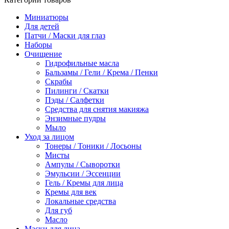
Миниатюры
Для детей
Патчи / Маски для глаз
Наборы
Очищение
Гидрофильные масла
Бальзамы / Гели / Крема / Пенки
Скрабы
Пилинги / Скатки
Пэды / Салфетки
Средства для снятия макияжа
Энзимные пудры
Мыло
Уход за лицом
Тонеры / Тоники / Лосьоны
Мисты
Ампулы / Сыворотки
Эмульсии / Эссенции
Гель / Кремы для лица
Кремы для век
Локальные средства
Для губ
Масло
Маски для лица