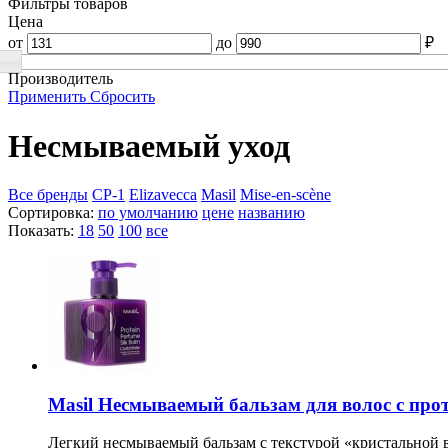
Фильтры товаров
Цена
от
до
₽
Производитель
Применить
Сбросить
Несмываемый уход
Все бренды
CP-1
Elizavecca
Masil
Mise-en-scène
Сортировка:
по умолчанию
цене
названию
Показать:
18
50
100
все
Masil Несмываемый бальзам для волос с протеи
Легкий несмываемый бальзам с текстурой «кристальной в