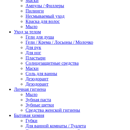
Маски
Ампулы / Филлеры
Пилинги
Несмываемый уход
Краска для волос
Мыло
Уход за телом
Гели для душа
Гели / Крема / Лосьоны / Молочко
Для рук
Для ног
Пластыри
Солнцезащитные средства
Маски
Соль для ванны
Дезодорант
Дезодорант
Личная гигиена
Мыло
Зубная паста
Зубные щетки
Средства женской гигиены
Бытовая химия
Губки
Для ванной комнаты / Туалета