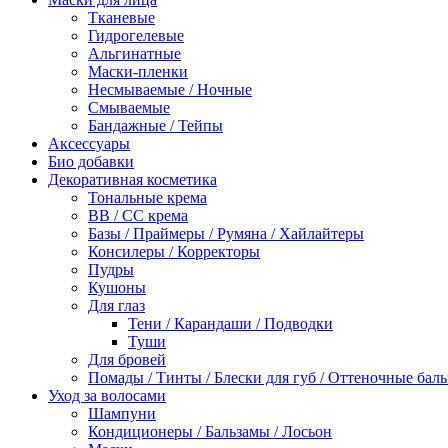
Тканевые
Гидрогелевые
Альгинатные
Маски-пленки
Несмываемые / Ночные
Смываемые
Бандажные / Тейпы
Аксессуары
Био добавки
Декоративная косметика
Тональные крема
BB / СС крема
Базы / Праймеры / Румяна / Хайлайтеры
Консилеры / Корректоры
Пудры
Кушоны
Для глаз
Тени / Карандаши / Подводки
Туши
Для бровей
Помады / Тинты / Блески для губ / Оттеночные бал
Уход за волосами
Шампуни
Кондиционеры / Бальзамы / Лосьон