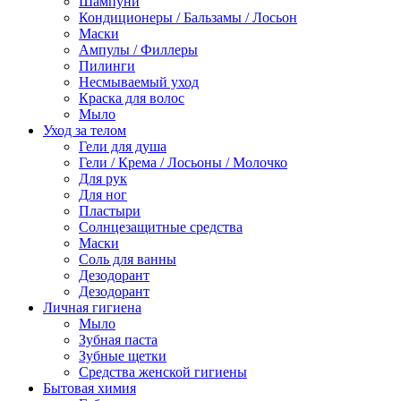
Шампуни
Кондиционеры / Бальзамы / Лосьон
Маски
Ампулы / Филлеры
Пилинги
Несмываемый уход
Краска для волос
Мыло
Уход за телом
Гели для душа
Гели / Крема / Лосьоны / Молочко
Для рук
Для ног
Пластыри
Солнцезащитные средства
Маски
Соль для ванны
Дезодорант
Дезодорант
Личная гигиена
Мыло
Зубная паста
Зубные щетки
Средства женской гигиены
Бытовая химия