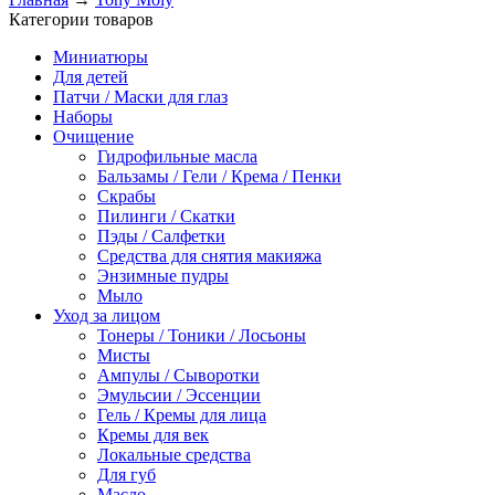
Категории товаров
Миниатюры
Для детей
Патчи / Маски для глаз
Наборы
Очищение
Гидрофильные масла
Бальзамы / Гели / Крема / Пенки
Скрабы
Пилинги / Скатки
Пэды / Салфетки
Средства для снятия макияжа
Энзимные пудры
Мыло
Уход за лицом
Тонеры / Тоники / Лосьоны
Мисты
Ампулы / Сыворотки
Эмульсии / Эссенции
Гель / Кремы для лица
Кремы для век
Локальные средства
Для губ
Масло