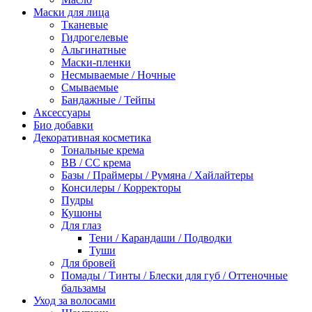
Маски для лица
Тканевые
Гидрогелевые
Альгинатные
Маски-пленки
Несмываемые / Ночные
Смываемые
Бандажные / Тейпы
Аксессуары
Био добавки
Декоративная косметика
Тональные крема
BB / СС крема
Базы / Праймеры / Румяна / Хайлайтеры
Консилеры / Корректоры
Пудры
Кушоны
Для глаз
Тени / Карандаши / Подводки
Туши
Для бровей
Помады / Тинты / Блески для губ / Оттеночные
бальзамы
Уход за волосами