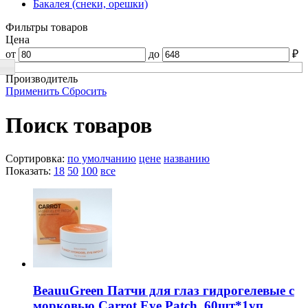
Бакалея (снеки, орешки)
Фильтры товаров
Цена
от
до
₽
Производитель
Применить
Сбросить
Поиск товаров
Сортировка:
по умолчанию
цене
названию
Показать:
18
50
100
все
BeauuGreen Патчи для глаз гидрогелевые с
морковью Carrot Eye Patch, 60шт*1уп.