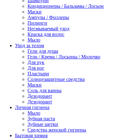
Шампуни
Кондиционеры / Бальзамы / Лосьон
Маски
Ампулы / Филлеры
Пилинги
Несмываемый уход
Краска для волос
Мыло
Уход за телом
Гели для душа
Гели / Крема / Лосьоны / Молочко
Для рук
Для ног
Пластыри
Солнцезащитные средства
Маски
Соль для ванны
Дезодорант
Дезодорант
Личная гигиена
Мыло
Зубная паста
Зубные щетки
Средства женской гигиены
Бытовая химия