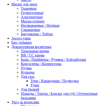
Маски для лица
Тканевые
Гидрогелевые
Альгинатные
Маски-пленки
Несмываемые / Ночные
Смываемые
Бандажные / Тейпы
Аксессуары
Био добавки
Декоративная косметика
Тональные крема
BB / СС крема
Базы / Праймеры / Румяна / Хайлайтеры
Консилеры / Корректоры
Пудры
Кушоны
Для глаз
Тени / Карандаши / Подводки
Туши
Для бровей
Помады / Тинты / Блески для губ / Оттеночные
бальзамы
Уход за волосами