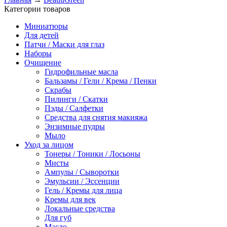
Категории товаров
Миниатюры
Для детей
Патчи / Маски для глаз
Наборы
Очищение
Гидрофильные масла
Бальзамы / Гели / Крема / Пенки
Скрабы
Пилинги / Скатки
Пэды / Салфетки
Средства для снятия макияжа
Энзимные пудры
Мыло
Уход за лицом
Тонеры / Тоники / Лосьоны
Мисты
Ампулы / Сыворотки
Эмульсии / Эссенции
Гель / Кремы для лица
Кремы для век
Локальные средства
Для губ
Масло