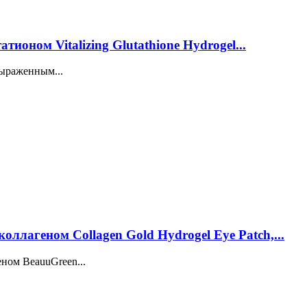
тионом Vitalizing Glutathione Hydrogel...
выраженным...
оллагеном Collagen Gold Hydrogel Eye Patch,...
ном BeauuGreen...