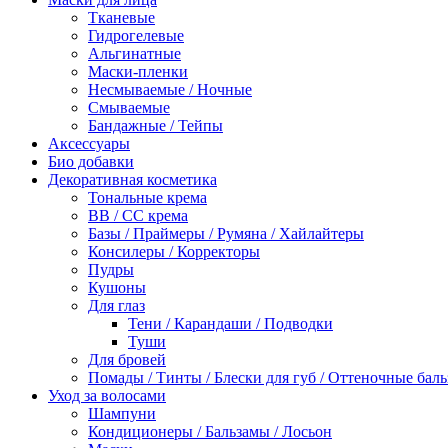
Тканевые
Гидрогелевые
Альгинатные
Маски-пленки
Несмываемые / Ночные
Смываемые
Бандажные / Тейпы
Аксессуары
Био добавки
Декоративная косметика
Тональные крема
BB / СС крема
Базы / Праймеры / Румяна / Хайлайтеры
Консилеры / Корректоры
Пудры
Кушоны
Для глаз
Тени / Карандаши / Подводки
Туши
Для бровей
Помады / Тинты / Блески для губ / Оттеночные бал
Уход за волосами
Шампуни
Кондиционеры / Бальзамы / Лосьон