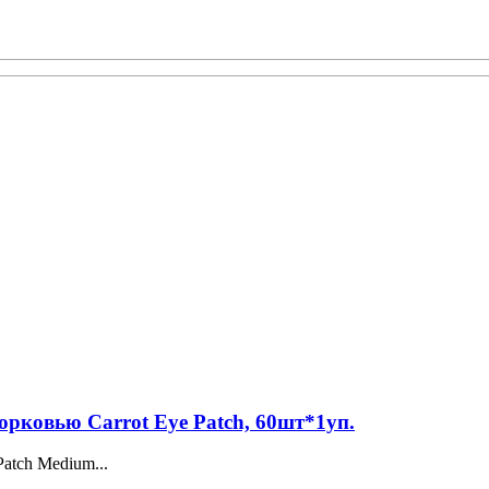
орковью Carrot Eye Patch, 60шт*1уп.
atch Medium...