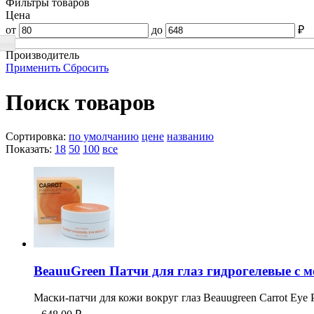
Фильтры товаров
Цена
от
до
₽
Производитель
Применить
Сбросить
Поиск товаров
Сортировка:
по умолчанию
цене
названию
Показать:
18
50
100
все
BeauuGreen Патчи для глаз гидрогелевые с м
Маски-патчи для кожи вокруг глаз Beauugreen Carrot Eye P