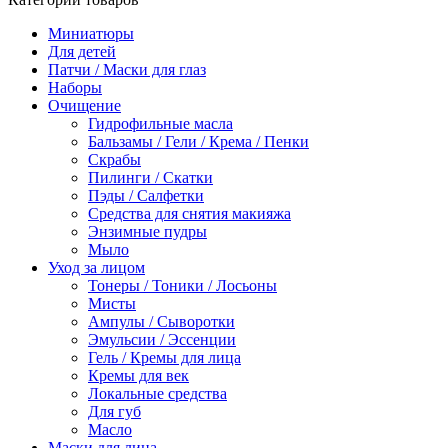
Миниатюры
Для детей
Патчи / Маски для глаз
Наборы
Очищение
Гидрофильные масла
Бальзамы / Гели / Крема / Пенки
Скрабы
Пилинги / Скатки
Пэды / Салфетки
Средства для снятия макияжа
Энзимные пудры
Мыло
Уход за лицом
Тонеры / Тоники / Лосьоны
Мисты
Ампулы / Сыворотки
Эмульсии / Эссенции
Гель / Кремы для лица
Кремы для век
Локальные средства
Для губ
Масло
Маски для лица