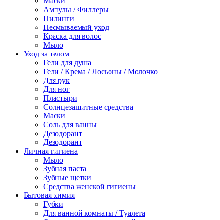
Маски
Ампулы / Филлеры
Пилинги
Несмываемый уход
Краска для волос
Мыло
Уход за телом
Гели для душа
Гели / Крема / Лосьоны / Молочко
Для рук
Для ног
Пластыри
Солнцезащитные средства
Маски
Соль для ванны
Дезодорант
Дезодорант
Личная гигиена
Мыло
Зубная паста
Зубные щетки
Средства женской гигиены
Бытовая химия
Губки
Для ванной комнаты / Туалета