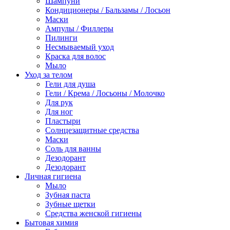
Шампуни
Кондиционеры / Бальзамы / Лосьон
Маски
Ампулы / Филлеры
Пилинги
Несмываемый уход
Краска для волос
Мыло
Уход за телом
Гели для душа
Гели / Крема / Лосьоны / Молочко
Для рук
Для ног
Пластыри
Солнцезащитные средства
Маски
Соль для ванны
Дезодорант
Дезодорант
Личная гигиена
Мыло
Зубная паста
Зубные щетки
Средства женской гигиены
Бытовая химия