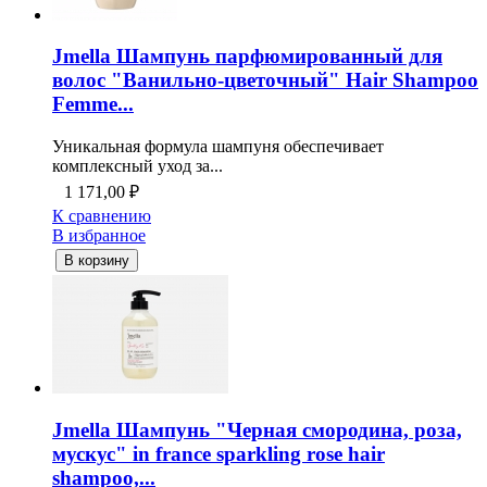
Jmella Шампунь парфюмированный для
волос "Ванильно-цветочный" Hair Shampoo
Femme...
Уникальная формула шампуня обеспечивает
комплексный уход за...
1 171,00
₽
К сравнению
В избранное
В корзину
Jmella Шампунь "Черная смородина, роза,
мускус" in france sparkling rose hair
shampoo,...