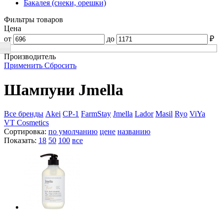
Бакалея (снеки, орешки)
Фильтры товаров
Цена
от
до
₽
Производитель
Применить
Сбросить
Шампуни Jmella
Все бренды
Akei
CP-1
FarmStay
Jmella
Lador
Masil
Ryo
ViYa
VT Cosmetics
Сортировка:
по умолчанию
цене
названию
Показать:
18
50
100
все