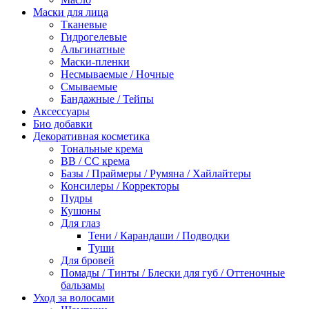
Маски для лица
Тканевые
Гидрогелевые
Альгинатные
Маски-пленки
Несмываемые / Ночные
Смываемые
Бандажные / Тейпы
Аксессуары
Био добавки
Декоративная косметика
Тональные крема
BB / СС крема
Базы / Праймеры / Румяна / Хайлайтеры
Консилеры / Корректоры
Пудры
Кушоны
Для глаз
Тени / Карандаши / Подводки
Туши
Для бровей
Помады / Тинты / Блески для губ / Оттеночные
бальзамы
Уход за волосами