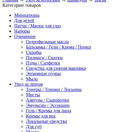
Категории товаров
Миниатюры
Для детей
Патчи / Маски для глаз
Наборы
Очищение
Гидрофильные масла
Бальзамы / Гели / Крема / Пенки
Скрабы
Пилинги / Скатки
Пэды / Салфетки
Средства для снятия макияжа
Энзимные пудры
Мыло
Уход за лицом
Тонеры / Тоники / Лосьоны
Мисты
Ампулы / Сыворотки
Эмульсии / Эссенции
Гель / Кремы для лица
Кремы для век
Локальные средства
Для губ
Масло