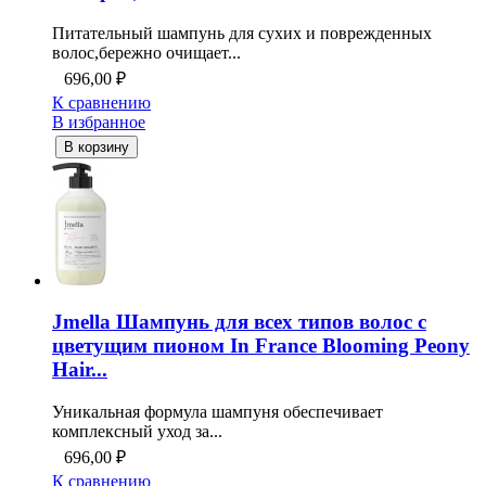
Питательный шампунь для сухих и поврежденных
волос,бережно очищает...
696,00
₽
К сравнению
В избранное
В корзину
Jmella Шампунь для всех типов волос с
цветущим пионом In France Blooming Peony
Hair...
Уникальная формула шампуня обеспечивает
комплексный уход за...
696,00
₽
К сравнению