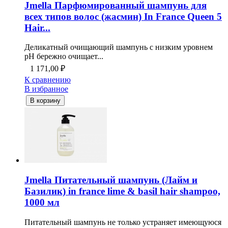
Jmella Парфюмированный шампунь для
всех типов волос (жасмин) In France Queen 5
Hair...
Деликатный очищающий шампунь с низким уровнем
pH бережно очищает...
1 171,00
₽
К сравнению
В избранное
В корзину
Jmella Питательный шампунь (Лайм и
Базилик) in france lime & basil hair shampoo,
1000 мл
Питательный шампунь не только устраняет имеющуюся