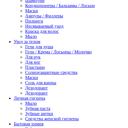
Шампуни
Кондиционеры / Бальзамы / Лосьон
Маски
Ампулы / Филлеры
Пилинги
Несмываемый уход
Краска для волос
Мыло
Уход за телом
Гели для душа
Гели / Крема / Лосьоны / Молочко
Для рук
Для ног
Пластыри
Солнцезащитные средства
Маски
Соль для ванны
Дезодорант
Дезодорант
Личная гигиена
Мыло
Зубная паста
Зубные щетки
Средства женской гигиены
Бытовая химия