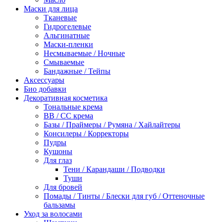
Маски для лица
Тканевые
Гидрогелевые
Альгинатные
Маски-пленки
Несмываемые / Ночные
Смываемые
Бандажные / Тейпы
Аксессуары
Био добавки
Декоративная косметика
Тональные крема
BB / СС крема
Базы / Праймеры / Румяна / Хайлайтеры
Консилеры / Корректоры
Пудры
Кушоны
Для глаз
Тени / Карандаши / Подводки
Туши
Для бровей
Помады / Тинты / Блески для губ / Оттеночные
бальзамы
Уход за волосами