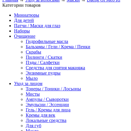
Категории товаров
Миниатюры
Для детей
Патчи / Маски для глаз
Наборы
Очищение
Гидрофильные масла
Бальзамы / Гели / Крема / Пенки
Скрабы
Пилинги / Скатки
Пэды / Салфетки
Средства для снятия макияжа
Энзимные пудры
Мыло
Уход за лицом
Тонеры / Тоники / Лосьоны
Мисты
Ампулы / Сыворотки
Эмульсии / Эссенции
Гель / Кремы для лица
Кремы для век
Локальные средства
Для губ
Масло