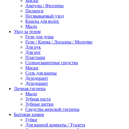
Маски
Ампулы / Филлеры
Пилинги
Несмываемый уход
Краска для волос
Мыло
Уход за телом
Гели для душа
Гели / Крема / Лосьоны / Молочко
Для рук
Для ног
Пластыри
Солнцезащитные средства
Маски
Соль для ванны
Дезодорант
Дезодорант
Личная гигиена
Мыло
Зубная паста
Зубные щетки
Средства женской гигиены
Бытовая химия
Губки
Для ванной комнаты / Туалета