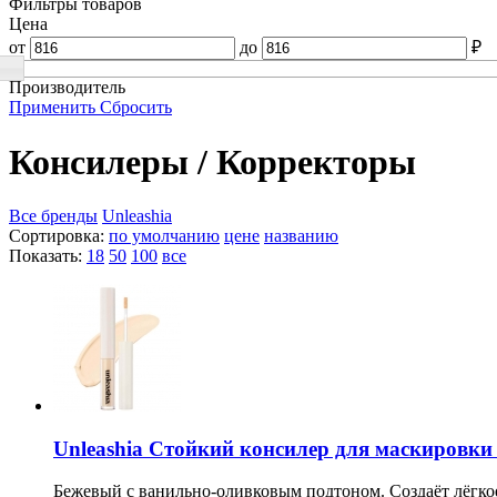
Фильтры товаров
Цена
от
до
₽
Производитель
Применить
Сбросить
Консилеры / Корректоры
Все бренды
Unleashia
Сортировка:
по умолчанию
цене
названию
Показать:
18
50
100
все
Unleashia Стойкий консилер для маскировки 
Бежевый с ванильно-оливковым подтоном. Создаёт лёгкое