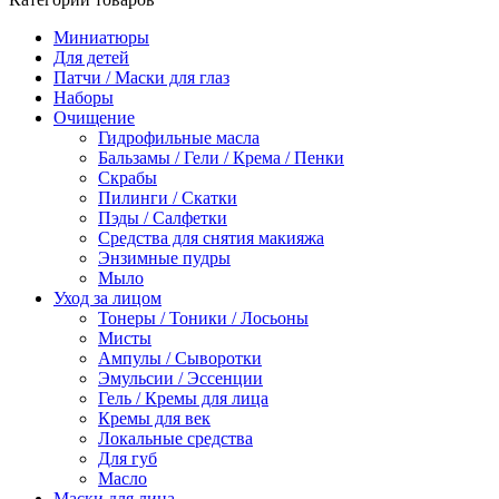
Миниатюры
Для детей
Патчи / Маски для глаз
Наборы
Очищение
Гидрофильные масла
Бальзамы / Гели / Крема / Пенки
Скрабы
Пилинги / Скатки
Пэды / Салфетки
Средства для снятия макияжа
Энзимные пудры
Мыло
Уход за лицом
Тонеры / Тоники / Лосьоны
Мисты
Ампулы / Сыворотки
Эмульсии / Эссенции
Гель / Кремы для лица
Кремы для век
Локальные средства
Для губ
Масло
Маски для лица