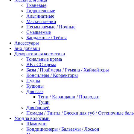
Тканевые
Гидрогелевые
Альгинатные
Маски-пленки
Несмываемые / Ночные
Смываемые
Бандажные / Тейпы
Аксессуары
Био добавки
Декоративная косметика
Тональные крема
BB / СС крема
Базы / Праймеры / Румяна / Хайлайтеры
Консилеры / Корректоры
Пудры
Кушоны
Для глаз
Тени / Карандаши / Подводки
Туши
Для бровей
Помады / Тинты / Блески для губ / Оттеночные бал
Уход за волосами
Шампуни
Кондиционеры / Бальзамы / Лосьон