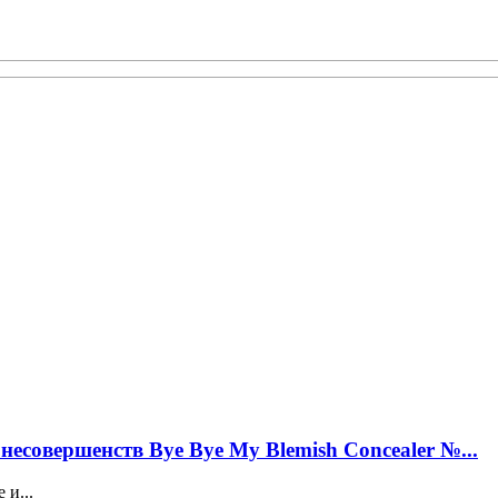
несовершенств Bye Bye My Blemish Concealer №...
 и...