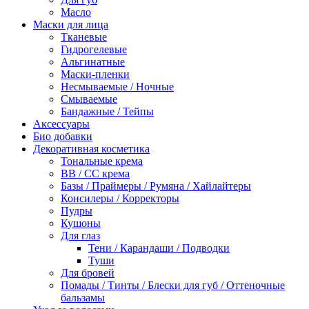
Масло
Маски для лица
Тканевые
Гидрогелевые
Альгинатные
Маски-пленки
Несмываемые / Ночные
Смываемые
Бандажные / Тейпы
Аксессуары
Био добавки
Декоративная косметика
Тональные крема
BB / СС крема
Базы / Праймеры / Румяна / Хайлайтеры
Консилеры / Корректоры
Пудры
Кушоны
Для глаз
Тени / Карандаши / Подводки
Туши
Для бровей
Помады / Тинты / Блески для губ / Оттеночные
бальзамы