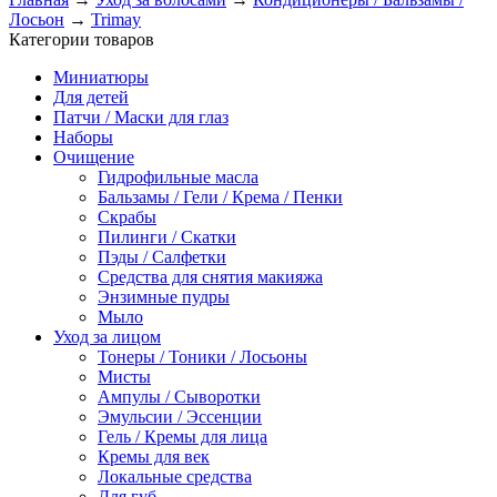
Лосьон
→
Trimay
Категории товаров
Миниатюры
Для детей
Патчи / Маски для глаз
Наборы
Очищение
Гидрофильные масла
Бальзамы / Гели / Крема / Пенки
Скрабы
Пилинги / Скатки
Пэды / Салфетки
Средства для снятия макияжа
Энзимные пудры
Мыло
Уход за лицом
Тонеры / Тоники / Лосьоны
Мисты
Ампулы / Сыворотки
Эмульсии / Эссенции
Гель / Кремы для лица
Кремы для век
Локальные средства
Для губ