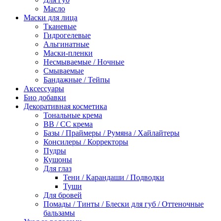
Масло
Маски для лица
Тканевые
Гидрогелевые
Альгинатные
Маски-пленки
Несмываемые / Ночные
Смываемые
Бандажные / Тейпы
Аксессуары
Био добавки
Декоративная косметика
Тональные крема
BB / СС крема
Базы / Праймеры / Румяна / Хайлайтеры
Консилеры / Корректоры
Пудры
Кушоны
Для глаз
Тени / Карандаши / Подводки
Туши
Для бровей
Помады / Тинты / Блески для губ / Оттеночные
бальзамы