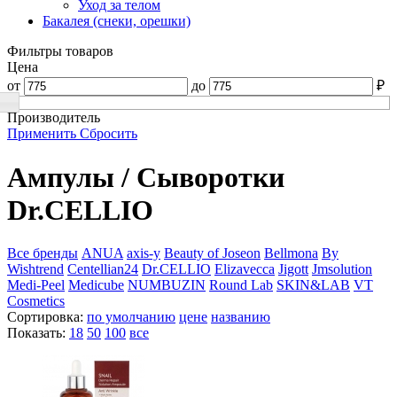
Уход за телом
Бакалея (снеки, орешки)
Фильтры товаров
Цена
от
до
₽
Производитель
Применить
Сбросить
Ампулы / Сыворотки
Dr.CELLIO
Все бренды
ANUA
axis-y
Beauty of Joseon
Bellmona
By
Wishtrend
Centellian24
Dr.CELLIO
Elizavecca
Jigott
Jmsolution
Medi-Peel
Medicube
NUMBUZIN
Round Lab
SKIN&LAB
VT
Cosmetics
Сортировка:
по умолчанию
цене
названию
Показать:
18
50
100
все