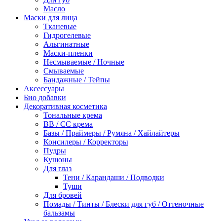
Масло
Маски для лица
Тканевые
Гидрогелевые
Альгинатные
Маски-пленки
Несмываемые / Ночные
Смываемые
Бандажные / Тейпы
Аксессуары
Био добавки
Декоративная косметика
Тональные крема
BB / СС крема
Базы / Праймеры / Румяна / Хайлайтеры
Консилеры / Корректоры
Пудры
Кушоны
Для глаз
Тени / Карандаши / Подводки
Туши
Для бровей
Помады / Тинты / Блески для губ / Оттеночные
бальзамы