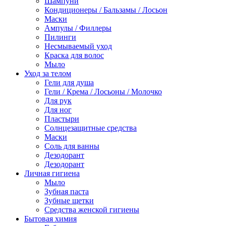
Шампуни
Кондиционеры / Бальзамы / Лосьон
Маски
Ампулы / Филлеры
Пилинги
Несмываемый уход
Краска для волос
Мыло
Уход за телом
Гели для душа
Гели / Крема / Лосьоны / Молочко
Для рук
Для ног
Пластыри
Солнцезащитные средства
Маски
Соль для ванны
Дезодорант
Дезодорант
Личная гигиена
Мыло
Зубная паста
Зубные щетки
Средства женской гигиены
Бытовая химия