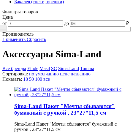
Бакалея (снеки, орешки)
Фильтры товаров
Цена
от
до
₽
Производитель
Применить
Сбросить
Аксессуары Sima-Land
Все бренды
Etude
Masil
SC
Sima-Land
Tamina
Сортировка:
по умолчанию
цене
названию
Показать:
18
50
100
все
Sima-Land Пакет "Мечты сбываются"
бумажный с ручкой , 23*27*11,5 см
Sima-Land Пакет "Мечты сбываются" бумажный с
ручкой , 23*27*11,5 см