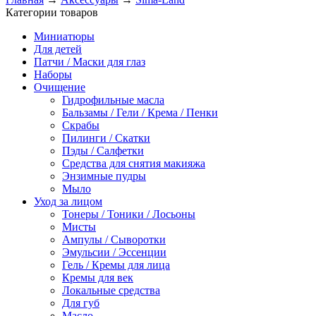
Категории товаров
Миниатюры
Для детей
Патчи / Маски для глаз
Наборы
Очищение
Гидрофильные масла
Бальзамы / Гели / Крема / Пенки
Скрабы
Пилинги / Скатки
Пэды / Салфетки
Средства для снятия макияжа
Энзимные пудры
Мыло
Уход за лицом
Тонеры / Тоники / Лосьоны
Мисты
Ампулы / Сыворотки
Эмульсии / Эссенции
Гель / Кремы для лица
Кремы для век
Локальные средства
Для губ
Масло