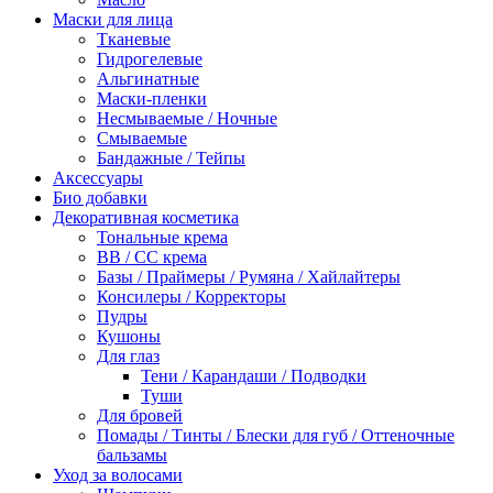
Маски для лица
Тканевые
Гидрогелевые
Альгинатные
Маски-пленки
Несмываемые / Ночные
Смываемые
Бандажные / Тейпы
Аксессуары
Био добавки
Декоративная косметика
Тональные крема
BB / СС крема
Базы / Праймеры / Румяна / Хайлайтеры
Консилеры / Корректоры
Пудры
Кушоны
Для глаз
Тени / Карандаши / Подводки
Туши
Для бровей
Помады / Тинты / Блески для губ / Оттеночные
бальзамы
Уход за волосами