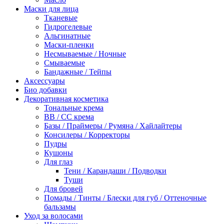
Маски для лица
Тканевые
Гидрогелевые
Альгинатные
Маски-пленки
Несмываемые / Ночные
Смываемые
Бандажные / Тейпы
Аксессуары
Био добавки
Декоративная косметика
Тональные крема
BB / СС крема
Базы / Праймеры / Румяна / Хайлайтеры
Консилеры / Корректоры
Пудры
Кушоны
Для глаз
Тени / Карандаши / Подводки
Туши
Для бровей
Помады / Тинты / Блески для губ / Оттеночные
бальзамы
Уход за волосами