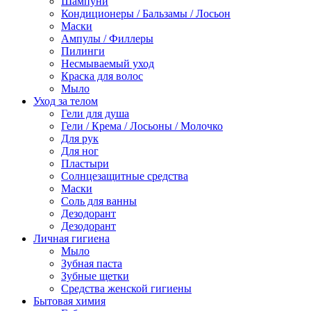
Шампуни
Кондиционеры / Бальзамы / Лосьон
Маски
Ампулы / Филлеры
Пилинги
Несмываемый уход
Краска для волос
Мыло
Уход за телом
Гели для душа
Гели / Крема / Лосьоны / Молочко
Для рук
Для ног
Пластыри
Солнцезащитные средства
Маски
Соль для ванны
Дезодорант
Дезодорант
Личная гигиена
Мыло
Зубная паста
Зубные щетки
Средства женской гигиены
Бытовая химия