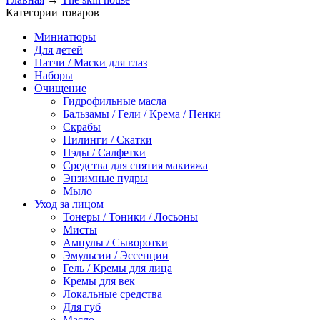
Категории товаров
Миниатюры
Для детей
Патчи / Маски для глаз
Наборы
Очищение
Гидрофильные масла
Бальзамы / Гели / Крема / Пенки
Скрабы
Пилинги / Скатки
Пэды / Салфетки
Средства для снятия макияжа
Энзимные пудры
Мыло
Уход за лицом
Тонеры / Тоники / Лосьоны
Мисты
Ампулы / Сыворотки
Эмульсии / Эссенции
Гель / Кремы для лица
Кремы для век
Локальные средства
Для губ
Масло