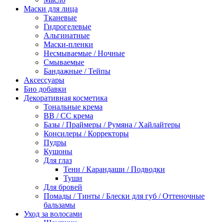
Маски для лица
Тканевые
Гидрогелевые
Альгинатные
Маски-пленки
Несмываемые / Ночные
Смываемые
Бандажные / Тейпы
Аксессуары
Био добавки
Декоративная косметика
Тональные крема
BB / СС крема
Базы / Праймеры / Румяна / Хайлайтеры
Консилеры / Корректоры
Пудры
Кушоны
Для глаз
Тени / Карандаши / Подводки
Туши
Для бровей
Помады / Тинты / Блески для губ / Оттеночные
бальзамы
Уход за волосами