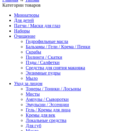
Категории товаров
Миниатюры
Для детей
Патчи / Маски для глаз
Наборы
Очищение
Гидрофильные масла
Бальзамы / Гели / Крема / Пенки
Скрабы
Пилинги / Скатки
Пэды / Салфетки
Средства для снятия макияжа
Энзимные пудры
Мыло
Уход за лицом
Тонеры / Тоники / Лосьоны
Мисты
Ампулы / Сыворотки
Эмульсии / Эссенции
Гель / Кремы для лица
Кремы для век
Локальные средства
Для губ
Масло