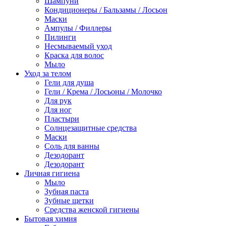
Шампуни
Кондиционеры / Бальзамы / Лосьон
Маски
Ампулы / Филлеры
Пилинги
Несмываемый уход
Краска для волос
Мыло
Уход за телом
Гели для душа
Гели / Крема / Лосьоны / Молочко
Для рук
Для ног
Пластыри
Солнцезащитные средства
Маски
Соль для ванны
Дезодорант
Дезодорант
Личная гигиена
Мыло
Зубная паста
Зубные щетки
Средства женской гигиены
Бытовая химия