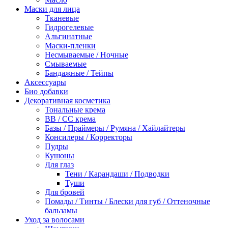
Маски для лица
Тканевые
Гидрогелевые
Альгинатные
Маски-пленки
Несмываемые / Ночные
Смываемые
Бандажные / Тейпы
Аксессуары
Био добавки
Декоративная косметика
Тональные крема
BB / СС крема
Базы / Праймеры / Румяна / Хайлайтеры
Консилеры / Корректоры
Пудры
Кушоны
Для глаз
Тени / Карандаши / Подводки
Туши
Для бровей
Помады / Тинты / Блески для губ / Оттеночные
бальзамы
Уход за волосами