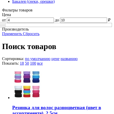
Бакалея (снеки, орешки)
Фильтры товаров
Цена
от
до
₽
Производитель
Применить
Сбросить
Поиск товаров
Сортировка:
по умолчанию
цене
названию
Показать:
18
50
100
все
Резинка для волос разноцветная (цвет в
ассортименте), 2,5см