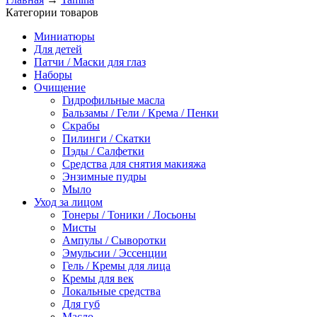
Категории товаров
Миниатюры
Для детей
Патчи / Маски для глаз
Наборы
Очищение
Гидрофильные масла
Бальзамы / Гели / Крема / Пенки
Скрабы
Пилинги / Скатки
Пэды / Салфетки
Средства для снятия макияжа
Энзимные пудры
Мыло
Уход за лицом
Тонеры / Тоники / Лосьоны
Мисты
Ампулы / Сыворотки
Эмульсии / Эссенции
Гель / Кремы для лица
Кремы для век
Локальные средства
Для губ
Масло