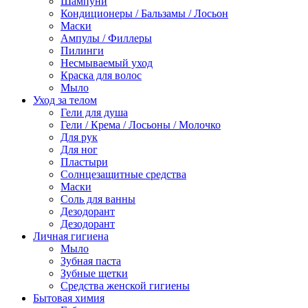
Шампуни
Кондиционеры / Бальзамы / Лосьон
Маски
Ампулы / Филлеры
Пилинги
Несмываемый уход
Краска для волос
Мыло
Уход за телом
Гели для душа
Гели / Крема / Лосьоны / Молочко
Для рук
Для ног
Пластыри
Солнцезащитные средства
Маски
Соль для ванны
Дезодорант
Дезодорант
Личная гигиена
Мыло
Зубная паста
Зубные щетки
Средства женской гигиены
Бытовая химия