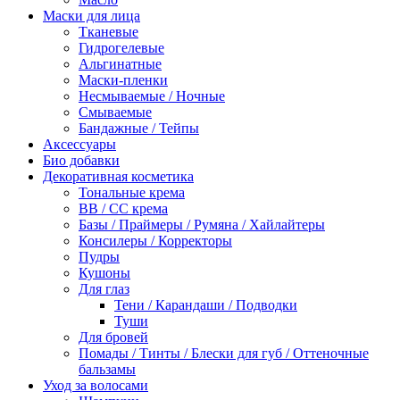
Маски для лица
Тканевые
Гидрогелевые
Альгинатные
Маски-пленки
Несмываемые / Ночные
Смываемые
Бандажные / Тейпы
Аксессуары
Био добавки
Декоративная косметика
Тональные крема
BB / СС крема
Базы / Праймеры / Румяна / Хайлайтеры
Консилеры / Корректоры
Пудры
Кушоны
Для глаз
Тени / Карандаши / Подводки
Туши
Для бровей
Помады / Тинты / Блески для губ / Оттеночные
бальзамы
Уход за волосами