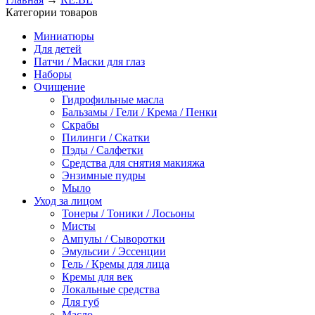
Категории товаров
Миниатюры
Для детей
Патчи / Маски для глаз
Наборы
Очищение
Гидрофильные масла
Бальзамы / Гели / Крема / Пенки
Скрабы
Пилинги / Скатки
Пэды / Салфетки
Средства для снятия макияжа
Энзимные пудры
Мыло
Уход за лицом
Тонеры / Тоники / Лосьоны
Мисты
Ампулы / Сыворотки
Эмульсии / Эссенции
Гель / Кремы для лица
Кремы для век
Локальные средства
Для губ
Масло