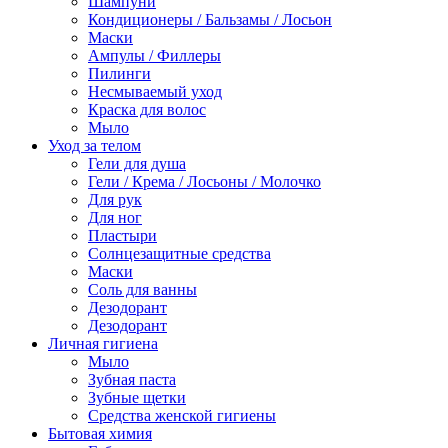
Шампуни
Кондиционеры / Бальзамы / Лосьон
Маски
Ампулы / Филлеры
Пилинги
Несмываемый уход
Краска для волос
Мыло
Уход за телом
Гели для душа
Гели / Крема / Лосьоны / Молочко
Для рук
Для ног
Пластыри
Солнцезащитные средства
Маски
Соль для ванны
Дезодорант
Дезодорант
Личная гигиена
Мыло
Зубная паста
Зубные щетки
Средства женской гигиены
Бытовая химия