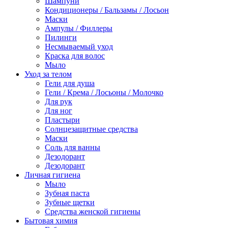
Шампуни
Кондиционеры / Бальзамы / Лосьон
Маски
Ампулы / Филлеры
Пилинги
Несмываемый уход
Краска для волос
Мыло
Уход за телом
Гели для душа
Гели / Крема / Лосьоны / Молочко
Для рук
Для ног
Пластыри
Солнцезащитные средства
Маски
Соль для ванны
Дезодорант
Дезодорант
Личная гигиена
Мыло
Зубная паста
Зубные щетки
Средства женской гигиены
Бытовая химия