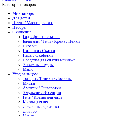
Категории товаров
Миниатюры
Для детей
Патчи / Маски для глаз
Наборы
Очищение
Гидрофильные масла
Бальзамы / Гели / Крема / Пенки
Скрабы
Пилинги / Скатки
Пэды / Салфетки
Средства для снятия макияжа
Энзимные пудры
Мыло
Уход за лицом
Тонеры / Тоники / Лосьоны
Мисты
Ампулы / Сыворотки
Эмульсии / Эссенции
Гель / Кремы для лица
Кремы для век
Локальные средства
Для губ
Масло