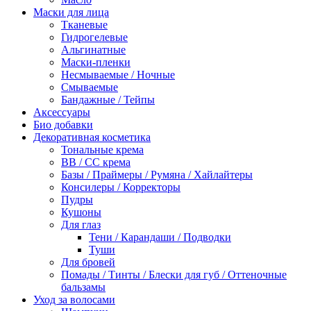
Маски для лица
Тканевые
Гидрогелевые
Альгинатные
Маски-пленки
Несмываемые / Ночные
Смываемые
Бандажные / Тейпы
Аксессуары
Био добавки
Декоративная косметика
Тональные крема
BB / СС крема
Базы / Праймеры / Румяна / Хайлайтеры
Консилеры / Корректоры
Пудры
Кушоны
Для глаз
Тени / Карандаши / Подводки
Туши
Для бровей
Помады / Тинты / Блески для губ / Оттеночные
бальзамы
Уход за волосами