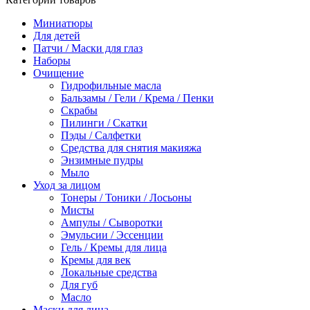
Миниатюры
Для детей
Патчи / Маски для глаз
Наборы
Очищение
Гидрофильные масла
Бальзамы / Гели / Крема / Пенки
Скрабы
Пилинги / Скатки
Пэды / Салфетки
Средства для снятия макияжа
Энзимные пудры
Мыло
Уход за лицом
Тонеры / Тоники / Лосьоны
Мисты
Ампулы / Сыворотки
Эмульсии / Эссенции
Гель / Кремы для лица
Кремы для век
Локальные средства
Для губ
Масло
Маски для лица