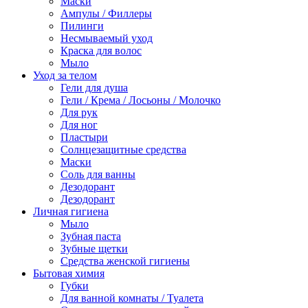
Маски
Ампулы / Филлеры
Пилинги
Несмываемый уход
Краска для волос
Мыло
Уход за телом
Гели для душа
Гели / Крема / Лосьоны / Молочко
Для рук
Для ног
Пластыри
Солнцезащитные средства
Маски
Соль для ванны
Дезодорант
Дезодорант
Личная гигиена
Мыло
Зубная паста
Зубные щетки
Средства женской гигиены
Бытовая химия
Губки
Для ванной комнаты / Туалета