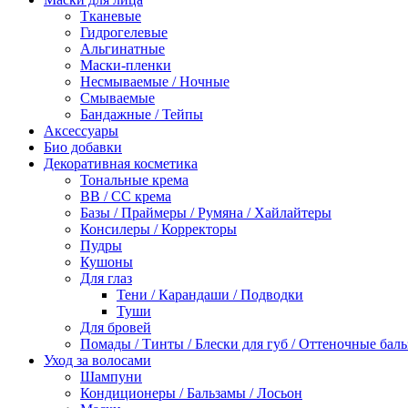
Тканевые
Гидрогелевые
Альгинатные
Маски-пленки
Несмываемые / Ночные
Смываемые
Бандажные / Тейпы
Аксессуары
Био добавки
Декоративная косметика
Тональные крема
BB / СС крема
Базы / Праймеры / Румяна / Хайлайтеры
Консилеры / Корректоры
Пудры
Кушоны
Для глаз
Тени / Карандаши / Подводки
Туши
Для бровей
Помады / Тинты / Блески для губ / Оттеночные бал
Уход за волосами
Шампуни
Кондиционеры / Бальзамы / Лосьон