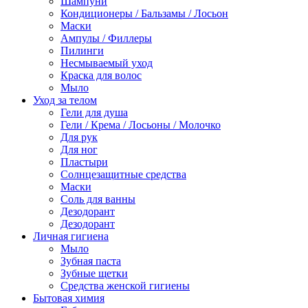
Шампуни
Кондиционеры / Бальзамы / Лосьон
Маски
Ампулы / Филлеры
Пилинги
Несмываемый уход
Краска для волос
Мыло
Уход за телом
Гели для душа
Гели / Крема / Лосьоны / Молочко
Для рук
Для ног
Пластыри
Солнцезащитные средства
Маски
Соль для ванны
Дезодорант
Дезодорант
Личная гигиена
Мыло
Зубная паста
Зубные щетки
Средства женской гигиены
Бытовая химия