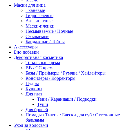
Маски для лица
Тканевые
Гидрогелевые
Альгинатные
Маски-пленки
Несмываемые / Ночные
Смываемые
Бандажные / Тейпы
Аксессуары
Био добавки
Декоративная косметика
Тональные крема
BB / СС крема
Базы / Праймеры / Румяна / Хайлайтеры
Консилеры / Корректоры
Пудры
Кушоны
Для глаз
Тени / Карандаши / Подводки
Туши
Для бровей
Помады / Тинты / Блески для губ / Оттеночные
бальзамы
Уход за волосами