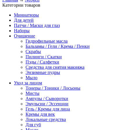
Категории товаров
Миниатюры
Для детей
Патчи / Маски для глаз
Наборы
Очищение
Гидрофильные масла
Бальзамы / Гели / Крема / Пенки
Скрабы
Пилинги / Скатки
Пэды / Салфетки
Средства для снятия макияжа
Энзимные пудры
Мыло
Уход за лицом
Тонеры / Тоники / Лосьоны
Мисты
Ампулы / Сыворотки
Эмульсии / Эссенции
Гель / Кремы для лица
Кремы для век
Локальные средства
Для губ
Масло