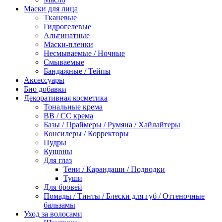
Маски для лица
Тканевые
Гидрогелевые
Альгинатные
Маски-пленки
Несмываемые / Ночные
Смываемые
Бандажные / Тейпы
Аксессуары
Био добавки
Декоративная косметика
Тональные крема
BB / СС крема
Базы / Праймеры / Румяна / Хайлайтеры
Консилеры / Корректоры
Пудры
Кушоны
Для глаз
Тени / Карандаши / Подводки
Туши
Для бровей
Помады / Тинты / Блески для губ / Оттеночные
бальзамы
Уход за волосами