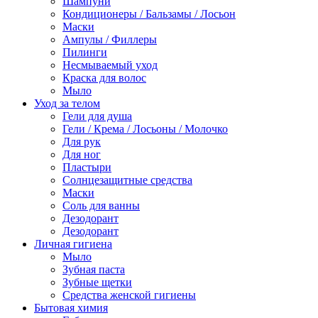
Шампуни
Кондиционеры / Бальзамы / Лосьон
Маски
Ампулы / Филлеры
Пилинги
Несмываемый уход
Краска для волос
Мыло
Уход за телом
Гели для душа
Гели / Крема / Лосьоны / Молочко
Для рук
Для ног
Пластыри
Солнцезащитные средства
Маски
Соль для ванны
Дезодорант
Дезодорант
Личная гигиена
Мыло
Зубная паста
Зубные щетки
Средства женской гигиены
Бытовая химия