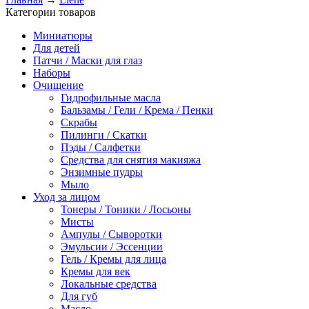
Категории товаров
Миниатюры
Для детей
Патчи / Маски для глаз
Наборы
Очищение
Гидрофильные масла
Бальзамы / Гели / Крема / Пенки
Скрабы
Пилинги / Скатки
Пэды / Салфетки
Средства для снятия макияжа
Энзимные пудры
Мыло
Уход за лицом
Тонеры / Тоники / Лосьоны
Мисты
Ампулы / Сыворотки
Эмульсии / Эссенции
Гель / Кремы для лица
Кремы для век
Локальные средства
Для губ
Масло