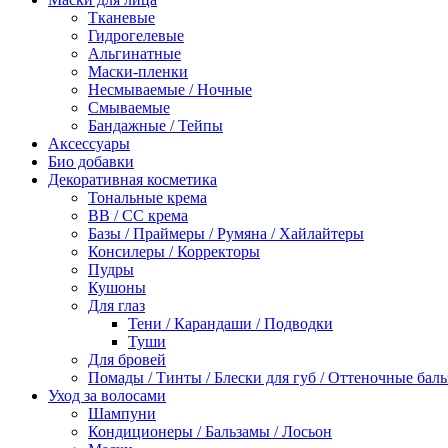
Тканевые
Гидрогелевые
Альгинатные
Маски-пленки
Несмываемые / Ночные
Смываемые
Бандажные / Тейпы
Аксессуары
Био добавки
Декоративная косметика
Тональные крема
BB / СС крема
Базы / Праймеры / Румяна / Хайлайтеры
Консилеры / Корректоры
Пудры
Кушоны
Для глаз
Тени / Карандаши / Подводки
Туши
Для бровей
Помады / Тинты / Блески для губ / Оттеночные бал
Уход за волосами
Шампуни
Кондиционеры / Бальзамы / Лосьон