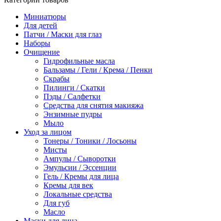
Миниатюры
Для детей
Патчи / Маски для глаз
Наборы
Очищение
Гидрофильные масла
Бальзамы / Гели / Крема / Пенки
Скрабы
Пилинги / Скатки
Пэды / Салфетки
Средства для снятия макияжа
Энзимные пудры
Мыло
Уход за лицом
Тонеры / Тоники / Лосьоны
Мисты
Ампулы / Сыворотки
Эмульсии / Эссенции
Гель / Кремы для лица
Кремы для век
Локальные средства
Для губ
Масло
Маски для лица