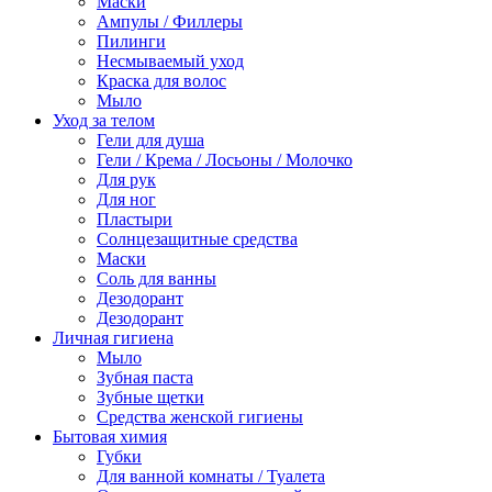
Маски
Ампулы / Филлеры
Пилинги
Несмываемый уход
Краска для волос
Мыло
Уход за телом
Гели для душа
Гели / Крема / Лосьоны / Молочко
Для рук
Для ног
Пластыри
Солнцезащитные средства
Маски
Соль для ванны
Дезодорант
Дезодорант
Личная гигиена
Мыло
Зубная паста
Зубные щетки
Средства женской гигиены
Бытовая химия
Губки
Для ванной комнаты / Туалета