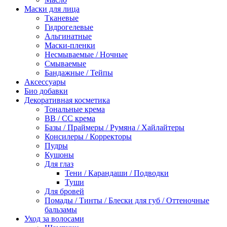
Маски для лица
Тканевые
Гидрогелевые
Альгинатные
Маски-пленки
Несмываемые / Ночные
Смываемые
Бандажные / Тейпы
Аксессуары
Био добавки
Декоративная косметика
Тональные крема
BB / СС крема
Базы / Праймеры / Румяна / Хайлайтеры
Консилеры / Корректоры
Пудры
Кушоны
Для глаз
Тени / Карандаши / Подводки
Туши
Для бровей
Помады / Тинты / Блески для губ / Оттеночные
бальзамы
Уход за волосами