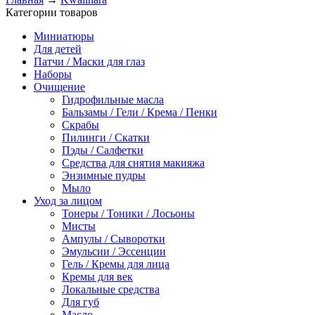
Категории товаров
Миниатюры
Для детей
Патчи / Маски для глаз
Наборы
Очищение
Гидрофильные масла
Бальзамы / Гели / Крема / Пенки
Скрабы
Пилинги / Скатки
Пэды / Салфетки
Средства для снятия макияжа
Энзимные пудры
Мыло
Уход за лицом
Тонеры / Тоники / Лосьоны
Мисты
Ампулы / Сыворотки
Эмульсии / Эссенции
Гель / Кремы для лица
Кремы для век
Локальные средства
Для губ
Масло