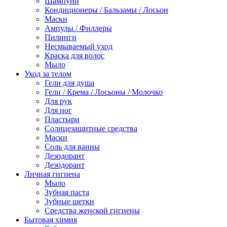
Шампуни
Кондиционеры / Бальзамы / Лосьон
Маски
Ампулы / Филлеры
Пилинги
Несмываемый уход
Краска для волос
Мыло
Уход за телом
Гели для душа
Гели / Крема / Лосьоны / Молочко
Для рук
Для ног
Пластыри
Солнцезащитные средства
Маски
Соль для ванны
Дезодорант
Дезодорант
Личная гигиена
Мыло
Зубная паста
Зубные щетки
Средства женской гигиены
Бытовая химия