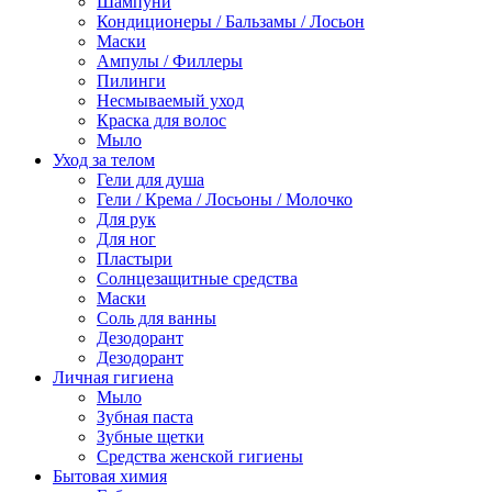
Шампуни
Кондиционеры / Бальзамы / Лосьон
Маски
Ампулы / Филлеры
Пилинги
Несмываемый уход
Краска для волос
Мыло
Уход за телом
Гели для душа
Гели / Крема / Лосьоны / Молочко
Для рук
Для ног
Пластыри
Солнцезащитные средства
Маски
Соль для ванны
Дезодорант
Дезодорант
Личная гигиена
Мыло
Зубная паста
Зубные щетки
Средства женской гигиены
Бытовая химия