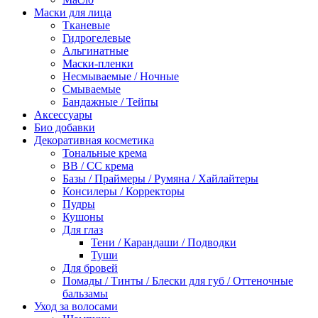
Маски для лица
Тканевые
Гидрогелевые
Альгинатные
Маски-пленки
Несмываемые / Ночные
Смываемые
Бандажные / Тейпы
Аксессуары
Био добавки
Декоративная косметика
Тональные крема
BB / СС крема
Базы / Праймеры / Румяна / Хайлайтеры
Консилеры / Корректоры
Пудры
Кушоны
Для глаз
Тени / Карандаши / Подводки
Туши
Для бровей
Помады / Тинты / Блески для губ / Оттеночные
бальзамы
Уход за волосами