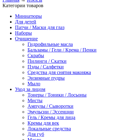
Категории товаров
Миниатюры
Для детей
Патчи / Маски для глаз
Наборы
Очищение
Гидрофильные масла
Бальзамы / Гели / Крема / Пенки
Скрабы
Пилинги / Скатки
Пэды / Салфетки
Средства для снятия макияжа
Энзимные пудры
Мыло
Уход за лицом
Тонеры / Тоники / Лосьоны
Мисты
Ампулы / Сыворотки
Эмульсии / Эссенции
Гель / Кремы для лица
Кремы для век
Локальные средства
Для губ
Масло