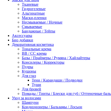
Тканевые
Гидрогелевые
Альгинатные
Маски-пленки
Несмываемые / Ночные
Смываемые
Бандажные / Тейпы
Аксессуары
Био добавки
Декоративная косметика
Тональные крема
BB / СС крема
Базы / Праймеры / Румяна / Хайлайтеры
Консилеры / Корректоры
Пудры
Кушоны
Для глаз
Тени / Карандаши / Подводки
Туши
Для бровей
Помады / Тинты / Блески для губ / Оттеночные бал
Уход за волосами
Шампуни
Кондиционеры / Бальзамы / Лосьон