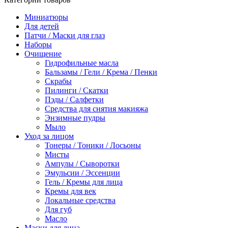
Миниатюры
Для детей
Патчи / Маски для глаз
Наборы
Очищение
Гидрофильные масла
Бальзамы / Гели / Крема / Пенки
Скрабы
Пилинги / Скатки
Пэды / Салфетки
Средства для снятия макияжа
Энзимные пудры
Мыло
Уход за лицом
Тонеры / Тоники / Лосьоны
Мисты
Ампулы / Сыворотки
Эмульсии / Эссенции
Гель / Кремы для лица
Кремы для век
Локальные средства
Для губ
Масло
Маски для лица