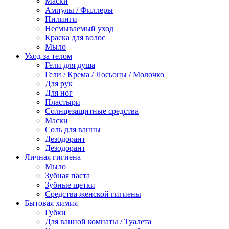
Маски
Ампулы / Филлеры
Пилинги
Несмываемый уход
Краска для волос
Мыло
Уход за телом
Гели для душа
Гели / Крема / Лосьоны / Молочко
Для рук
Для ног
Пластыри
Солнцезащитные средства
Маски
Соль для ванны
Дезодорант
Дезодорант
Личная гигиена
Мыло
Зубная паста
Зубные щетки
Средства женской гигиены
Бытовая химия
Губки
Для ванной комнаты / Туалета