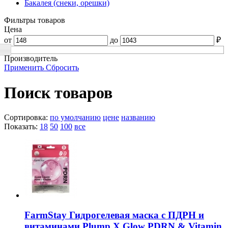
Бакалея (снеки, орешки)
Фильтры товаров
Цена
от
до
₽
Производитель
Применить
Сбросить
Поиск товаров
Сортировка:
по умолчанию
цене
названию
Показать:
18
50
100
все
FarmStay Гидрогелевая маска с ПДРН и
витаминами Plump X Glow PDRN & Vitamin