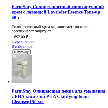
FarmStay Солнцезащитный тонизирующий
крем с лавандой Lavender Essence Tone-up,
60 г
Солнцезащитный крем выравнивает тон кожи,
обеспечивает защиту от...
692,00
₽
К сравнению
В избранное
В корзину
FarmStay Очищающая пенка для умывания
с PHA кислотой PHA Clarifying foam
Cleanser,150 мл