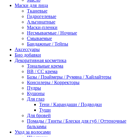
Маски для лица
Тканевые
Гидрогелевые
Альгинатные
Маски-пленки
Несмываемые / Ночные
Смываемые
Бандажные / Тейпы
Аксессуары
Био добавки
Декоративная косметика
Тональные крема
BB / СС крема
Базы / Праймеры / Румяна / Хайлайтеры
Консилеры / Корректоры
Пудры
Кушоны
Для глаз
Тени / Карандаши / Подводки
Туши
Для бровей
Помады / Тинты / Блески для губ / Оттеночные
бальзамы
Уход за волосами