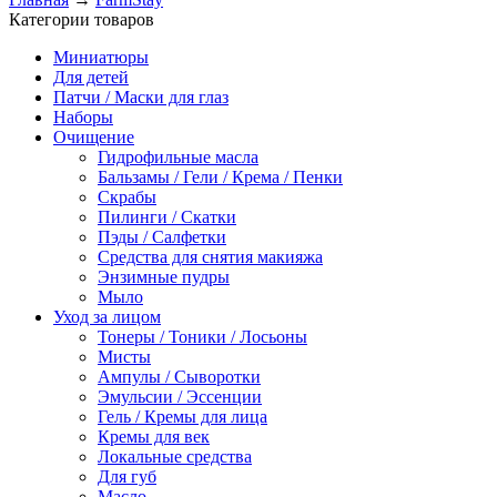
Категории товаров
Миниатюры
Для детей
Патчи / Маски для глаз
Наборы
Очищение
Гидрофильные масла
Бальзамы / Гели / Крема / Пенки
Скрабы
Пилинги / Скатки
Пэды / Салфетки
Средства для снятия макияжа
Энзимные пудры
Мыло
Уход за лицом
Тонеры / Тоники / Лосьоны
Мисты
Ампулы / Сыворотки
Эмульсии / Эссенции
Гель / Кремы для лица
Кремы для век
Локальные средства
Для губ
Масло