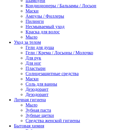
Шампуни
Кондиционеры / Бальзамы / Лосьон
Маски
Ампулы / Филлеры
Пилинги
Несмываемый уход
Краска для волос
Мыло
Уход за телом
Гели для душа
Гели / Крема / Лосьоны / Молочко
Для рук
Для ног
Пластыри
Солнцезащитные средства
Маски
Соль для ванны
Дезодорант
Дезодорант
Личная гигиена
Мыло
Зубная паста
Зубные щетки
Средства женской гигиены
Бытовая химия