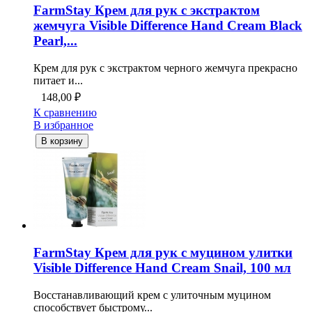
FarmStay Крем для рук с экстрактом
жемчуга Visible Difference Hand Cream Black
Pearl,...
Крем для рук с экстрактом черного жемчуга прекрасно
питает и...
148,00
₽
К сравнению
В избранное
В корзину
FarmStay Крем для рук с муцином улитки
Visible Difference Hand Cream Snail, 100 мл
Восстанавливающий крем с улиточным муцином
способствует быстрому...