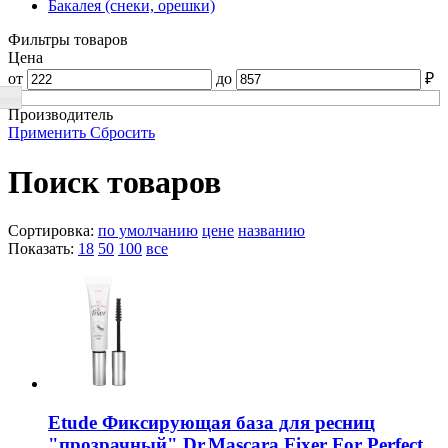
Бакалея (снеки, орешки)
Фильтры товаров
Цена
от
до
₽
Производитель
Применить
Сбросить
Поиск товаров
Сортировка:
по умолчанию
цене
названию
Показать:
18
50
100
все
Etude Фиксирующая база для ресниц
"прозрачный" Dr.Mascara Fixer For Perfect