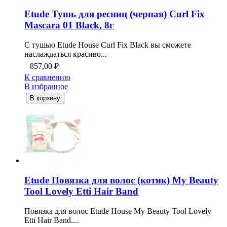
Etude Тушь для ресниц (черная) Curl Fix
Mascara 01 Black, 8г
С тушью Etude House Curl Fix Black вы сможете
наслаждаться красиво...
857,00
₽
К сравнению
В избранное
В корзину
Etude Повязка для волос (котик) My Beauty
Tool Lovely Etti Hair Band
Повязка для волос Etude House My Beauty Tool Lovely
Etti Hair Band....