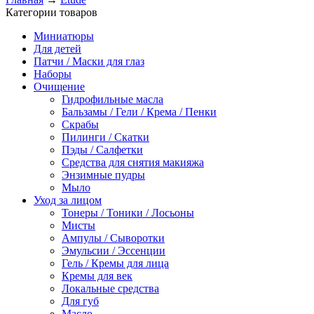
Категории товаров
Миниатюры
Для детей
Патчи / Маски для глаз
Наборы
Очищение
Гидрофильные масла
Бальзамы / Гели / Крема / Пенки
Скрабы
Пилинги / Скатки
Пэды / Салфетки
Средства для снятия макияжа
Энзимные пудры
Мыло
Уход за лицом
Тонеры / Тоники / Лосьоны
Мисты
Ампулы / Сыворотки
Эмульсии / Эссенции
Гель / Кремы для лица
Кремы для век
Локальные средства
Для губ
Масло