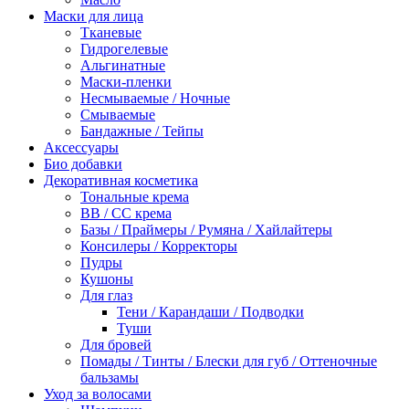
Маски для лица
Тканевые
Гидрогелевые
Альгинатные
Маски-пленки
Несмываемые / Ночные
Смываемые
Бандажные / Тейпы
Аксессуары
Био добавки
Декоративная косметика
Тональные крема
BB / СС крема
Базы / Праймеры / Румяна / Хайлайтеры
Консилеры / Корректоры
Пудры
Кушоны
Для глаз
Тени / Карандаши / Подводки
Туши
Для бровей
Помады / Тинты / Блески для губ / Оттеночные
бальзамы
Уход за волосами