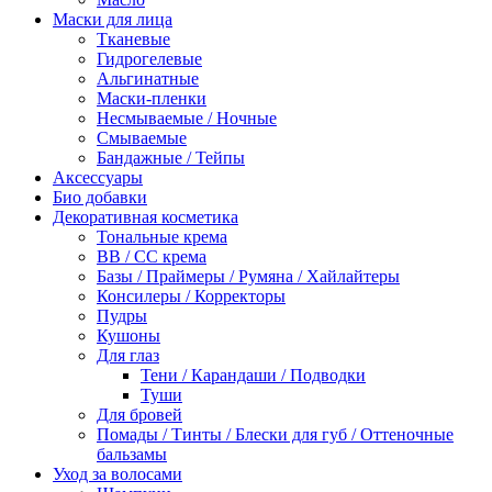
Маски для лица
Тканевые
Гидрогелевые
Альгинатные
Маски-пленки
Несмываемые / Ночные
Смываемые
Бандажные / Тейпы
Аксессуары
Био добавки
Декоративная косметика
Тональные крема
BB / СС крема
Базы / Праймеры / Румяна / Хайлайтеры
Консилеры / Корректоры
Пудры
Кушоны
Для глаз
Тени / Карандаши / Подводки
Туши
Для бровей
Помады / Тинты / Блески для губ / Оттеночные
бальзамы
Уход за волосами