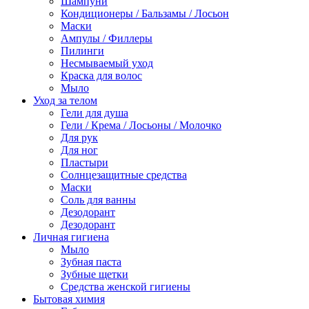
Шампуни
Кондиционеры / Бальзамы / Лосьон
Маски
Ампулы / Филлеры
Пилинги
Несмываемый уход
Краска для волос
Мыло
Уход за телом
Гели для душа
Гели / Крема / Лосьоны / Молочко
Для рук
Для ног
Пластыри
Солнцезащитные средства
Маски
Соль для ванны
Дезодорант
Дезодорант
Личная гигиена
Мыло
Зубная паста
Зубные щетки
Средства женской гигиены
Бытовая химия