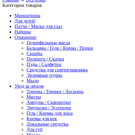
Категории товаров
Миниатюры
Для детей
Патчи / Маски для глаз
Наборы
Очищение
Гидрофильные масла
Бальзамы / Гели / Крема / Пенки
Скрабы
Пилинги / Скатки
Пэды / Салфетки
Средства для снятия макияжа
Энзимные пудры
Мыло
Уход за лицом
Тонеры / Тоники / Лосьоны
Мисты
Ампулы / Сыворотки
Эмульсии / Эссенции
Гель / Кремы для лица
Кремы для век
Локальные средства
Для губ
Масло