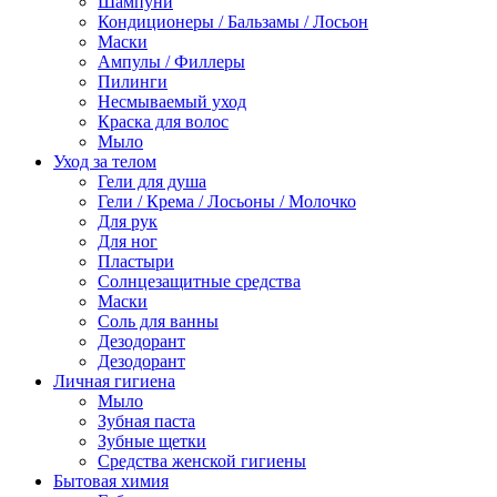
Шампуни
Кондиционеры / Бальзамы / Лосьон
Маски
Ампулы / Филлеры
Пилинги
Несмываемый уход
Краска для волос
Мыло
Уход за телом
Гели для душа
Гели / Крема / Лосьоны / Молочко
Для рук
Для ног
Пластыри
Солнцезащитные средства
Маски
Соль для ванны
Дезодорант
Дезодорант
Личная гигиена
Мыло
Зубная паста
Зубные щетки
Средства женской гигиены
Бытовая химия