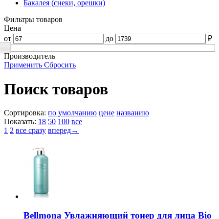
Бакалея (снеки, орешки)
Фильтры товаров
Цена
от
до
₽
Производитель
Применить
Сбросить
Поиск товаров
Сортировка:
по умолчанию
цене
названию
Показать:
18
50
100
все
1
2
все сразу
вперед→
Bellmona Увлажняющий тонер для лица Bio