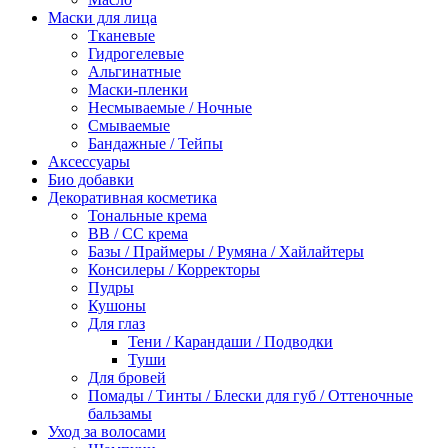
Маски для лица
Тканевые
Гидрогелевые
Альгинатные
Маски-пленки
Несмываемые / Ночные
Смываемые
Бандажные / Тейпы
Аксессуары
Био добавки
Декоративная косметика
Тональные крема
BB / СС крема
Базы / Праймеры / Румяна / Хайлайтеры
Консилеры / Корректоры
Пудры
Кушоны
Для глаз
Тени / Карандаши / Подводки
Туши
Для бровей
Помады / Тинты / Блески для губ / Оттеночные
бальзамы
Уход за волосами