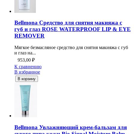
Bellmona Средство для снятия макияжа с
губ и глаз ROSE WATERPROOF LIP & EYE
REMOVER
Мягкое безмасляное средство для снятия макияжа с губ
и глаз на...
953,00
₽
К сравнению
В избранное
В корзину
Bellmona Увлажняющий крем-бальзам для
сухого типа кожи Bio Signal Moisture Balm,