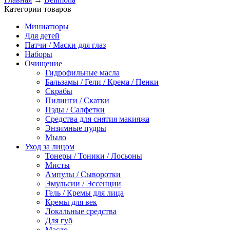
Категории товаров
Миниатюры
Для детей
Патчи / Маски для глаз
Наборы
Очищение
Гидрофильные масла
Бальзамы / Гели / Крема / Пенки
Скрабы
Пилинги / Скатки
Пэды / Салфетки
Средства для снятия макияжа
Энзимные пудры
Мыло
Уход за лицом
Тонеры / Тоники / Лосьоны
Мисты
Ампулы / Сыворотки
Эмульсии / Эссенции
Гель / Кремы для лица
Кремы для век
Локальные средства
Для губ
Масло