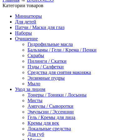
Категории товаров
Миниатюры
Для детей
Патчи / Маски для глаз
Наборы
Очищение
Гидрофильные масла
Бальзамы / Гели / Крема / Пенки
Скрабы
Пилинги / Скатки
Пэды / Салфетки
Средства для снятия макияжа
Энзимные пудры
Мыло
Уход за лицом
Тонеры / Тоники / Лосьоны
Мисты
Ампулы / Сыворотки
Эмульсии / Эссенции
Гель / Кремы для лица
Кремы для век
Локальные средства
Для губ
Масло