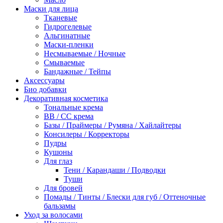
Маски для лица
Тканевые
Гидрогелевые
Альгинатные
Маски-пленки
Несмываемые / Ночные
Смываемые
Бандажные / Тейпы
Аксессуары
Био добавки
Декоративная косметика
Тональные крема
BB / СС крема
Базы / Праймеры / Румяна / Хайлайтеры
Консилеры / Корректоры
Пудры
Кушоны
Для глаз
Тени / Карандаши / Подводки
Туши
Для бровей
Помады / Тинты / Блески для губ / Оттеночные
бальзамы
Уход за волосами