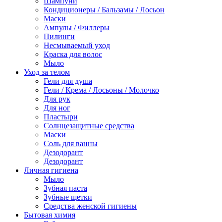
Шампуни
Кондиционеры / Бальзамы / Лосьон
Маски
Ампулы / Филлеры
Пилинги
Несмываемый уход
Краска для волос
Мыло
Уход за телом
Гели для душа
Гели / Крема / Лосьоны / Молочко
Для рук
Для ног
Пластыри
Солнцезащитные средства
Маски
Соль для ванны
Дезодорант
Дезодорант
Личная гигиена
Мыло
Зубная паста
Зубные щетки
Средства женской гигиены
Бытовая химия