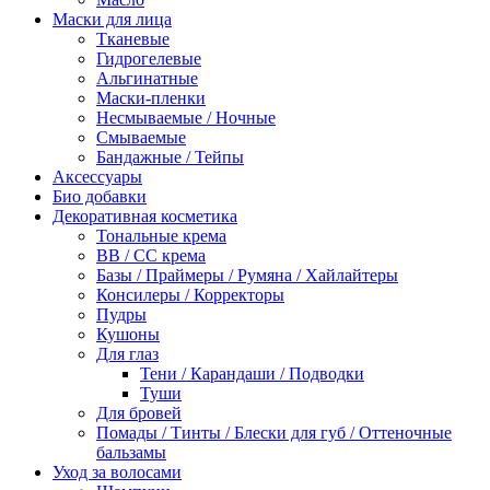
Маски для лица
Тканевые
Гидрогелевые
Альгинатные
Маски-пленки
Несмываемые / Ночные
Смываемые
Бандажные / Тейпы
Аксессуары
Био добавки
Декоративная косметика
Тональные крема
BB / СС крема
Базы / Праймеры / Румяна / Хайлайтеры
Консилеры / Корректоры
Пудры
Кушоны
Для глаз
Тени / Карандаши / Подводки
Туши
Для бровей
Помады / Тинты / Блески для губ / Оттеночные
бальзамы
Уход за волосами