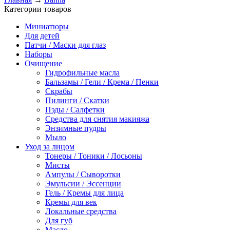
Категории товаров
Миниатюры
Для детей
Патчи / Маски для глаз
Наборы
Очищение
Гидрофильные масла
Бальзамы / Гели / Крема / Пенки
Скрабы
Пилинги / Скатки
Пэды / Салфетки
Средства для снятия макияжа
Энзимные пудры
Мыло
Уход за лицом
Тонеры / Тоники / Лосьоны
Мисты
Ампулы / Сыворотки
Эмульсии / Эссенции
Гель / Кремы для лица
Кремы для век
Локальные средства
Для губ
Масло