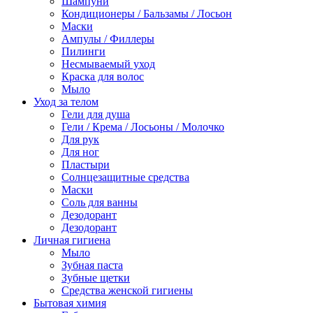
Шампуни
Кондиционеры / Бальзамы / Лосьон
Маски
Ампулы / Филлеры
Пилинги
Несмываемый уход
Краска для волос
Мыло
Уход за телом
Гели для душа
Гели / Крема / Лосьоны / Молочко
Для рук
Для ног
Пластыри
Солнцезащитные средства
Маски
Соль для ванны
Дезодорант
Дезодорант
Личная гигиена
Мыло
Зубная паста
Зубные щетки
Средства женской гигиены
Бытовая химия