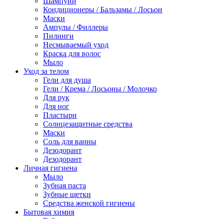
Шампуни
Кондиционеры / Бальзамы / Лосьон
Маски
Ампулы / Филлеры
Пилинги
Несмываемый уход
Краска для волос
Мыло
Уход за телом
Гели для душа
Гели / Крема / Лосьоны / Молочко
Для рук
Для ног
Пластыри
Солнцезащитные средства
Маски
Соль для ванны
Дезодорант
Дезодорант
Личная гигиена
Мыло
Зубная паста
Зубные щетки
Средства женской гигиены
Бытовая химия