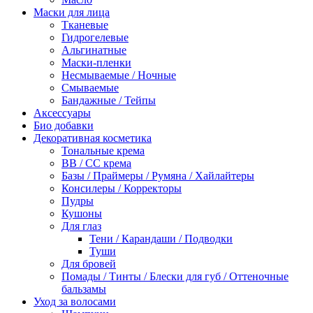
Маски для лица
Тканевые
Гидрогелевые
Альгинатные
Маски-пленки
Несмываемые / Ночные
Смываемые
Бандажные / Тейпы
Аксессуары
Био добавки
Декоративная косметика
Тональные крема
BB / СС крема
Базы / Праймеры / Румяна / Хайлайтеры
Консилеры / Корректоры
Пудры
Кушоны
Для глаз
Тени / Карандаши / Подводки
Туши
Для бровей
Помады / Тинты / Блески для губ / Оттеночные
бальзамы
Уход за волосами