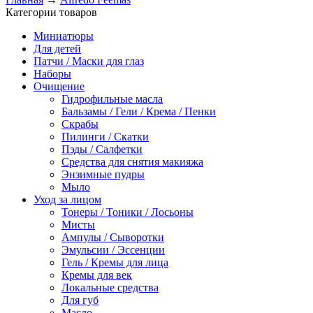
Категории товаров
Миниатюры
Для детей
Патчи / Маски для глаз
Наборы
Очищение
Гидрофильные масла
Бальзамы / Гели / Крема / Пенки
Скрабы
Пилинги / Скатки
Пэды / Салфетки
Средства для снятия макияжа
Энзимные пудры
Мыло
Уход за лицом
Тонеры / Тоники / Лосьоны
Мисты
Ампулы / Сыворотки
Эмульсии / Эссенции
Гель / Кремы для лица
Кремы для век
Локальные средства
Для губ
Масло